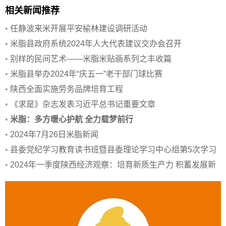
相关新闻推荐
•
任静波来米开展平安榆林建设调研活动
•
米脂县政府系统2024年人大代表建议交办会召开
•
别样的民间艺术——米脂米贴画系列之丰收篇
•
米脂县举办2024年“庆五一”老干部门球比赛
•
陕西全面实施劳务品牌培育工程
•
《求是》杂志发表习近平总书记重要文章
•
米脂：多方暖心护航 全力载梦前行
•
2024年7月26日米脂新闻
•
县委党纪学习教育读书班暨县委理论学习中心组第5次学习
会议召开
•
2024年一季度陕西经济观察：培育新质生产力 积蓄发展新
动能