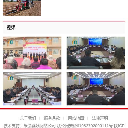
视频
关于我们
|
服务条款
|
网站地图
|
法律声明
技术支持：
米脂婆姨网络公司
陕公网安备61082702000111号
陕ICP