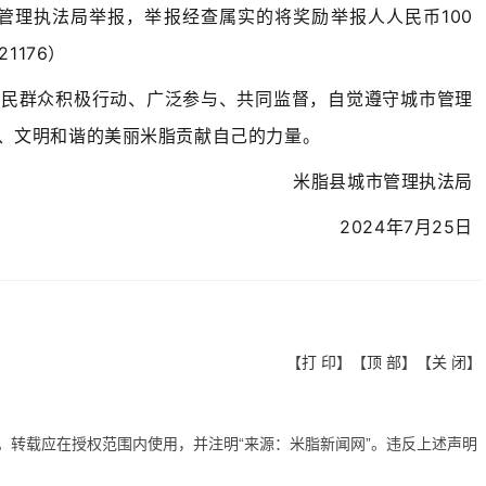
管理执法局举报，举报经查属实的将奖励举报人人民币100
1176）
市民群众积极行动、广泛参与、共同监督，自觉遵守城市管理
、文明和谐的美丽米脂贡献自己的力量。
米脂县城市管理执法局
2024年7月25日
【
打 印
】【
顶 部
】【
关 闭
】
有。转载应在授权范围内使用，并注明“来源：米脂新闻网”。违反上述声明