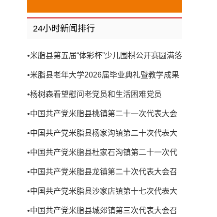
24小时新闻排行
•
米脂县第五届“体彩杯”少儿围棋公开赛圆满落
幕
•
米脂县老年大学2026届毕业典礼暨教学成果
展演圆满举行
•
杨树森看望慰问老党员和生活困难党员
•
中国共产党米脂县桃镇第二十一次代表大会
召开
•
中国共产党米脂县杨家沟镇第二十次代表大
会召开
•
中国共产党米脂县杜家石沟镇第二十一次代
表大会召开
•
中国共产党米脂县龙镇第二十次代表大会召
开
•
中国共产党米脂县沙家店镇第十七次代表大
会召开
•
中国共产党米脂县城郊镇第三次代表大会召