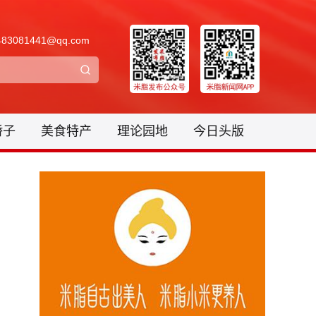
3081441@qq.com
骄子
美食特产
理论园地
今日头版