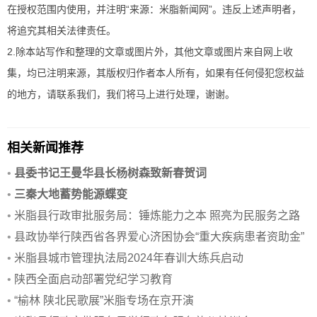
在授权范围内使用，并注明“来源：米脂新闻网”。违反上述声明者，
将追究其相关法律责任。
2.除本站写作和整理的文章或图片外，其他文章或图片来自网上收
集，均已注明来源，其版权归作者本人所有，如果有任何侵犯您权益
的地方，请联系我们，我们将马上进行处理，谢谢。
相关新闻推荐
•
县委书记王曼华县长杨树森致新春贺词
•
三秦大地蓄势能源蝶变
•
米脂县行政审批服务局：锤炼能力之本 照亮为民服务之路
•
县政协举行陕西省各界爱心济困协会“重大疾病患者资助金”
发放仪
•
米脂县城市管理执法局2024年春训大练兵启动
•
陕西全面启动部署党纪学习教育
•
“榆林 陕北民歌展”米脂专场在京开演