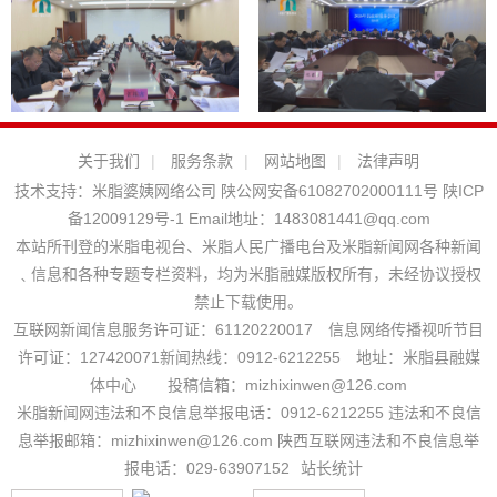
关于我们
|
服务条款
|
网站地图
|
法律声明
技术支持：
米脂婆姨网络公司
陕公网安备61082702000111号
陕ICP
备12009129号-1
Email地址：
1483081441@qq.com
本站所刊登的米脂电视台、米脂人民广播电台及米脂新闻网各种新闻
﹑信息和各种专题专栏资料，均为米脂融媒版权所有，未经协议授权
禁止下载使用。
互联网新闻信息服务许可证：61120220017 信息网络传播视听节目
许可证：127420071新闻热线：0912-6212255 地址：米脂县融媒
体中心 投稿信箱：mizhixinwen@126.com
米脂新闻网违法和不良信息举报电话：0912-6212255 违法和不良信
息举报邮箱：mizhixinwen@126.com 陕西互联网违法和不良信息举
报电话：029-63907152
站长统计