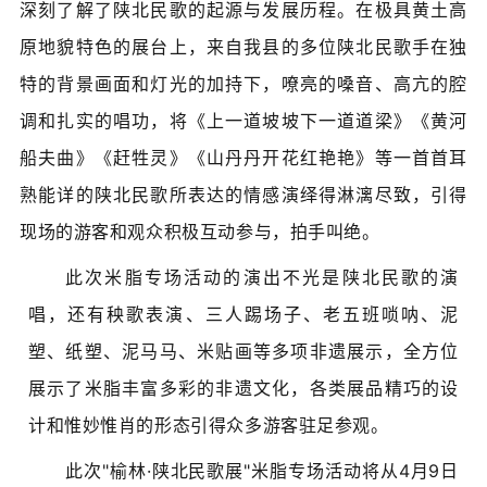
深刻了解了陕北民歌的起源与发展历程。在极具黄土高
原地貌特色的展台上，来自我县的多位陕北民歌手在独
特的背景画面和灯光的加持下，嘹亮的嗓音、高亢的腔
调和扎实的唱功，将《上一道坡坡下一道道梁》《黄河
船夫曲》《赶牲灵》《山丹丹开花红艳艳》等一首首耳
熟能详的陕北民歌所表达的情感演绎得淋漓尽致，引得
现场的游客和观众积极
互动参与，
拍手叫绝。
此次米脂专场活动的演出不光是陕北民歌的演
唱，还有秧歌表演、三人踢场子、老五班唢呐、泥
塑、纸塑、泥马马、米贴画等多项非遗展示，全方位
展示了米脂丰富多彩的非遗文化，各类展品精巧的设
计和惟妙惟肖的形态引得众多游客驻足参观。
此次"榆林·陕北民歌展"米脂专场活动将从4月9日