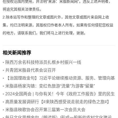
在授权范围内使用，并注明“来源：米脂新闻网”。违反上述声明者，
将追究其相关法律责任。
2.除本站写作和整理的文章或图片外，其他文章或图片来自网上收
集，均已注明来源，其版权归作者本人所有，如果有任何侵犯您权益
的地方，请联系我们，我们将马上进行处理，谢谢。
相关新闻推荐
•
陕西万余名科技特派员扎根乡村振兴一线
•
共青团米脂县代表会议召开
•
【治国理政金句】习近平论继续推动资源、服务、管理向基
层下沉
•
米脂县杨家沟镇：变红色旅游“流量”为游客“留量”
•
2024全国两会 | 与你有关！今年《政府工作报告》里的民生
好消息
•
高质量发展调研行【#来陕西感受说走就走的绿色之旅#】
•
米脂县秧歌协会召开第三届第一次会员大会
•
每日文化思想金句（朗读版）|形成一股新的农村文化建设