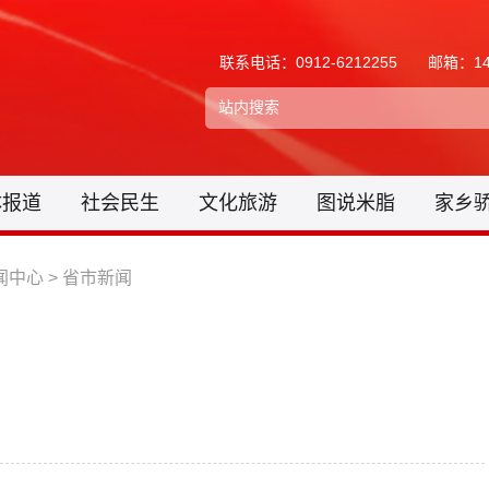
联系电话：0912-6212255
邮箱：148
体报道
社会民生
文化旅游
图说米脂
家乡
闻中心
>
省市新闻