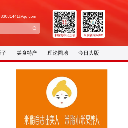
3081441@qq.com
骄子
美食特产
理论园地
今日头版