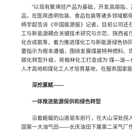
"以现有聚烯烃产品为基础，开发高熔指、
品，在医用透明包装、食品包装等诸多领域都得
杨学超告诉《中国能源报》记者，目前公司还
工与新能源耦合关键技术研究与示范、陕西省
化合成氨等，着力推进煤化工与新能源绿色协同
要指示为根本遵循，围绕发展煤基特种燃料、
碳化转型升级，将榆林化工打造成为‘煤—油—
人才高地和煤化工人才培育基地，在服务国家能
深挖禀赋——
一体推进能源保供和绿色转型
沿着蜿蜒的山道驱车前行，在大山深处拐
国第一大油气田——长庆油田下属第二采气厂