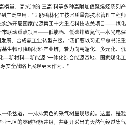
高模量、高抗冲的‘三高’料等多种高附加值聚烯烃系列产
到广泛应用。"国能榆林化工技术质量部技术管理工程师
在实施开展国家能源集团十大重点科技攻关项目——煤化
厅市联动重点项目——低能耗、低碳排放氮气—水光电催
发展、合成氨工业转型升级。"我们要以习近平总书记重
煤基生物可降解材料产业链，着力向高端化、多元化、低
化—新材料—新能源 ’一体化综合能源基地、国家煤化工
源安全战略上展现更大作为。"
入一条岔道，一排排黄色的采气树呈现眼前。这里，是我
作业七区的零碳智能井组，井组开采出的天然气经过集气