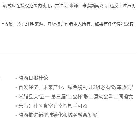
有。转载应在授权范围内使用，并注明“来源：米脂新闻网”。违反上述声明
网上收集，均已注明来源，其版权归作者本人所有，如果有任何侵犯您权
体
•
陕西日报社论
•
首发经济、未来产业、绿色税制,.12组必看“改革热词”
•
米脂县庆“五一”第三届“工会杯”职工运动会暨工间操竞
赛举行
•
米脂：社区食堂让幸福触手可及
•
陕西推进新型城镇化和城乡融合发展