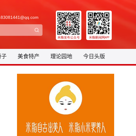
3081441@qq.com
骄子
美食特产
理论园地
今日头版