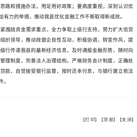
作思路和措施办法，用足用好政策；要高度重视，深刻认识优
加有力的举措，推动我县优化金融工作不断取得新成效。
紧紧围绕资金需求重点，全力争取上级行支持，努力扩大信贷
强组织领导，推动政银企良性互
动，积极协调，转变作风，提
上级行传递我县的最新经济信息，及时通报金融形势，随时向
业管理制度，完善法人治理结构，严格财务会计制度，
正确处
行贷款，自觉接受银行监督，按时还本付息，与银行建立依法
件。
【
打 印
】【
顶 部
】【
关 闭
】