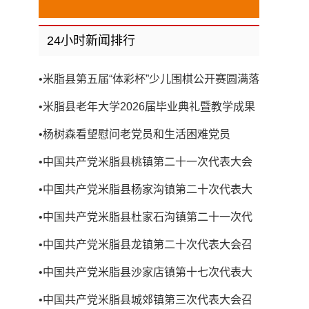
24小时新闻排行
•
米脂县第五届“体彩杯”少儿围棋公开赛圆满落
幕
•
米脂县老年大学2026届毕业典礼暨教学成果
展演圆满举行
•
杨树森看望慰问老党员和生活困难党员
•
中国共产党米脂县桃镇第二十一次代表大会
召开
•
中国共产党米脂县杨家沟镇第二十次代表大
会召开
•
中国共产党米脂县杜家石沟镇第二十一次代
表大会召开
•
中国共产党米脂县龙镇第二十次代表大会召
开
•
中国共产党米脂县沙家店镇第十七次代表大
会召开
•
中国共产党米脂县城郊镇第三次代表大会召