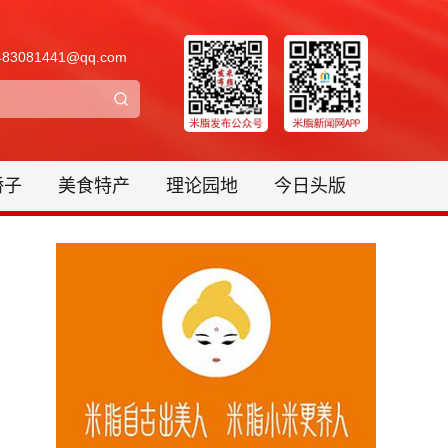
3081441@qq.com
骄子
美食特产
理论园地
今日头版