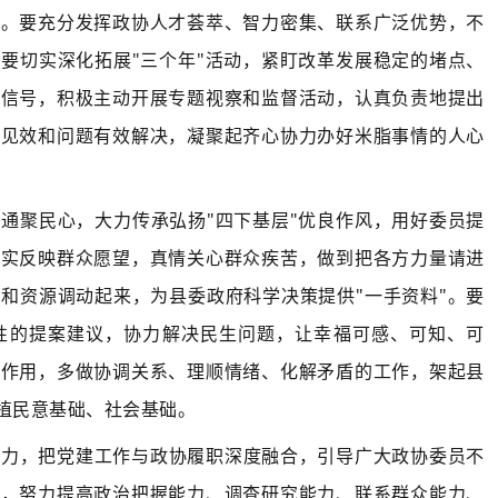
招。要充分发挥政协人才荟萃、智力密集、联系广泛优势，不
要切实深化拓展"三个年"活动，紧盯改革发展稳定的堵点、
一信号，积极主动开展专题视察和监督活动，认真负责地提出
地见效和问题有效解决，凝聚起齐心协力办好米脂事情的人心
通聚民心，大力传承弘扬"四下基层"优良作风，用好委员提
真实反映群众愿望，真情关心群众疾苦，做到把各方力量请进
和资源调动起来，为县委政府科学决策提供"一手资料"。要
性的提案建议，协力解决民生问题，让幸福可感、可知、可
的作用，多做协调关系、理顺情绪、化解矛盾的工作，架起县
厚植民意基础、社会基础。
能力，把党建工作与政协履职深度融合，引导广大政协委员不
练，努力提高政治把握能力、调查研究能力、联系群众能力、