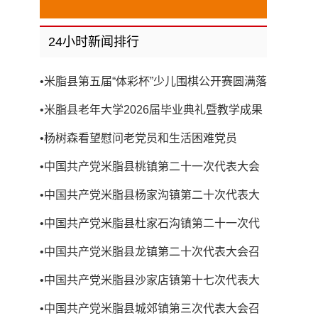
24小时新闻排行
•
米脂县第五届“体彩杯”少儿围棋公开赛圆满落
幕
•
米脂县老年大学2026届毕业典礼暨教学成果
展演圆满举行
•
杨树森看望慰问老党员和生活困难党员
•
中国共产党米脂县桃镇第二十一次代表大会
召开
•
中国共产党米脂县杨家沟镇第二十次代表大
会召开
•
中国共产党米脂县杜家石沟镇第二十一次代
表大会召开
•
中国共产党米脂县龙镇第二十次代表大会召
开
•
中国共产党米脂县沙家店镇第十七次代表大
会召开
•
中国共产党米脂县城郊镇第三次代表大会召