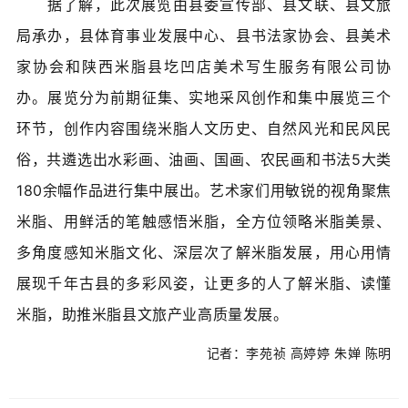
据了解，此次展览由县委宣传部、县文联、县文旅
局承办，县体育事业发展中心、县书法家协会、县美术
家协会和陕西米脂县圪凹店美术写生服务有限公司协
办。展览分为前期征集、实地采风创作和集中展览三个
环节，创作内容围绕米脂人文历史、自然风光和民风民
俗，共遴选出水彩画、油画、国画、农民画和书法5大类
180余幅作品进行集中展出。艺术家们用敏锐的视角聚焦
米脂、用鲜活的笔触感悟米脂，全方位领略米脂美景、
多角度感知米脂文化、深层次了解米脂发展，用心用情
展现千年古县的多彩风姿，让更多的人了解米脂、读懂
米脂，助推米脂县文旅产业高质量发展。
记者：李苑祯 高婷婷 朱婵 陈明