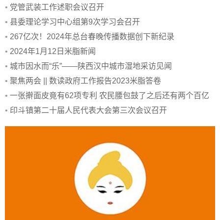
•
党管武装工作述职会议召开
•
县委理论学习中心组第9次学习会召开
•
267亿次！2024年总台春晚传播数据创下新纪录
•
2024年1月12日米脂新闻
•
城市因水而“乐”——陕西汉中城市湿地采访见闻
•
聚焦两会 || 数读政府工作报告2023米脂答卷
•
一张擀面皮竟有62项专利 农民腰包鼓了之后还有两个百亿
目标
•
印斗镇第二十届人民代表大会第三次会议召开