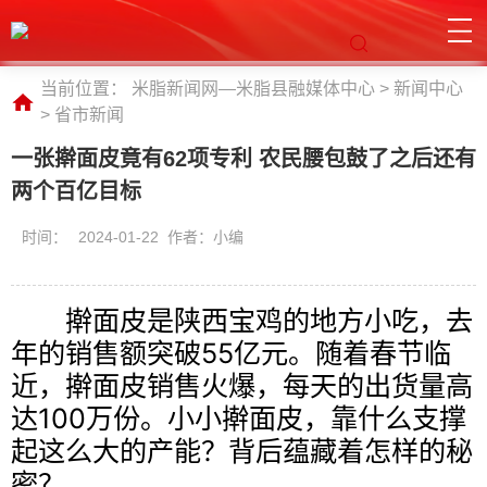
当前位置：
米脂新闻网—米脂县融媒体中心
>
新闻中心
>
省市新闻
一张擀面皮竟有62项专利 农民腰包鼓了之后还有
两个百亿目标
时间：
2024-01-22 作者：小编
擀面皮是陕西宝鸡的地方小吃，去
年的销售额突破55亿元。随着春节临
近，擀面皮销售火爆，每天的出货量高
达100万份。小小擀面皮，靠什么支撑
起这么大的产能？背后蕴藏着怎样的秘
密？