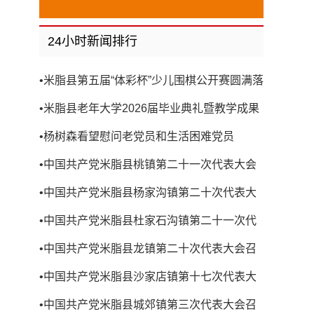
24小时新闻排行
•
米脂县第五届“体彩杯”少儿围棋公开赛圆满落
幕
•
米脂县老年大学2026届毕业典礼暨教学成果
展演圆满举行
•
杨树森看望慰问老党员和生活困难党员
•
中国共产党米脂县桃镇第二十一次代表大会
召开
•
中国共产党米脂县杨家沟镇第二十次代表大
会召开
•
中国共产党米脂县杜家石沟镇第二十一次代
表大会召开
•
中国共产党米脂县龙镇第二十次代表大会召
开
•
中国共产党米脂县沙家店镇第十七次代表大
会召开
•
中国共产党米脂县城郊镇第三次代表大会召