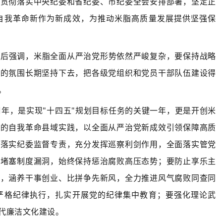
面贯彻落实中央纪委和省纪委、市纪委全会安排部署，坚定正
自我革命新作为新成效，为推动米脂高质量发展提供坚强保
作后强调，米脂全面从严治党形势依然严峻复杂，要保持战略
严的氛围长期坚持下去，把各级党组织和党员干部队伍建设得
。
周年，是实现"十四五"规划目标任务的关键一年，更是开创米
党的自我革命县域实践，以全面从严治党新成效引领保障高质
真落实纪委监督专责，充分发挥巡察利剑作用，全面落实管党
，堵塞制度漏洞，始终保持惩治腐败高压态势；要防止享乐主
题，涵养干事创业、比拼争先新风，全力推进风气腐败同查同
严格纪律执行，扎实开展党的纪律集中教育；要强化理论武
代廉洁文化建设。