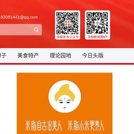
3081441@qq.com
骄子
美食特产
理论园地
今日头版