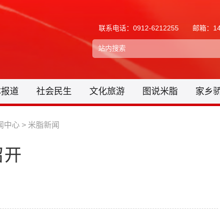
联系电话：0912-6212255
邮箱：148
体报道
社会民生
文化旅游
图说米脂
家乡
闻中心
>
米脂新闻
召开