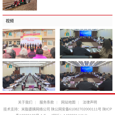
视频
关于我们
|
服务条款
|
网站地图
|
法律声明
技术支持：
米脂婆姨网络公司
陕公网安备61082702000111号
陕ICP