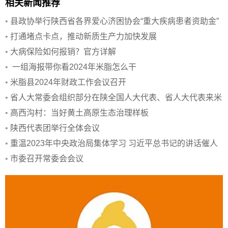
相关新闻推荐
•
县政协举行陕西省各界爱心济困协会“重大疾病患者资助金”
发放仪
•
打通堵点卡点，推动新质生产力加快发展
•
大病保险如何报销？官方详解
•
一组海报带你看2024年米脂怎么干
•
米脂县2024年财政工作会议召开
•
省人大常委会组织部分在陕全国人大代表、省人大代表来米
调研
•
高西沟村：当好黄土高原生态治理样板
•
陕西代表团举行全体会议
•
重温2023年中央政治局集体学习 习近平总书记的讲话催人
奋进
•
市委召开常委会会议