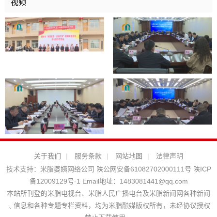
视频
关于我们
|
服务条款
|
网站地图
|
法律声明
技术支持：
米脂婆姨网络公司
陕公网安备61082702000111号
陕ICP
备12009129号-1
Email地址：
1483081441@qq.com
本站所刊登的米脂电视台、米脂人民广播电台及米脂新闻网各种新闻
﹑信息和各种专题专栏资料，均为米脂融媒版权所有，未经协议授权