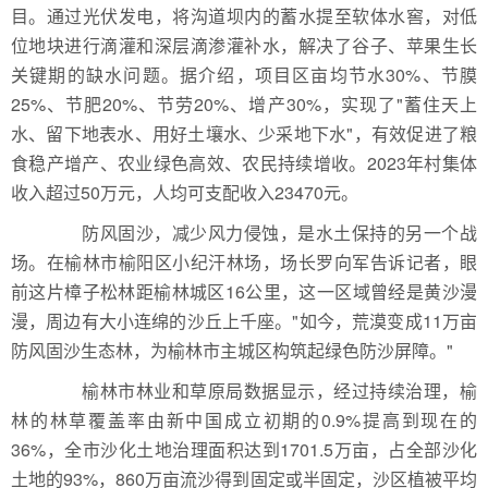
目。通过光伏发电，将沟道坝内的蓄水提至软体水窖，对低
位地块进行滴灌和深层滴渗灌补水，解决了谷子、苹果生长
关键期的缺水问题。据介绍，项目区亩均节水30%、节膜
25%、节肥20%、节劳20%、增产30%，实现了"蓄住天上
水、留下地表水、用好土壤水、少采地下水"，有效促进了粮
食稳产增产、农业绿色高效、农民持续增收。2023年村集体
收入超过50万元，人均可支配收入23470元。
防风固沙，减少风力侵蚀，是水土保持的另一个战
场。在榆林市榆阳区小纪汗林场，场长罗向军告诉记者，眼
前这片樟子松林距榆林城区16公里，这一区域曾经是黄沙漫
漫，周边有大小连绵的沙丘上千座。"如今，荒漠变成11万亩
防风固沙生态林，为榆林市主城区构筑起绿色防沙屏障。"
榆林市林业和草原局数据显示，经过持续治理，榆
林的林草覆盖率由新中国成立初期的0.9%提高到现在的
36%，全市沙化土地治理面积达到1701.5万亩，占全部沙化
土地的93%，860万亩流沙得到固定或半固定，沙区植被平均