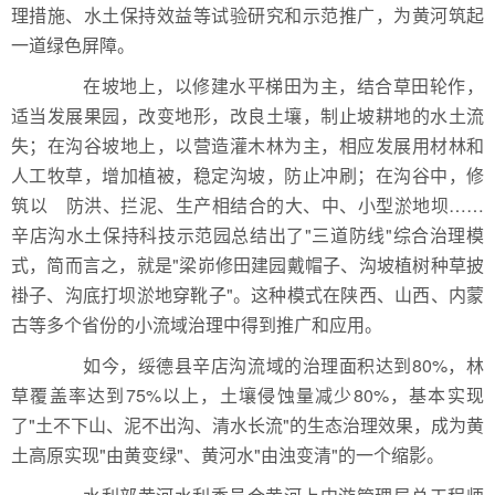
理措施、水土保持效益等试验研究和示范推广，为黄河筑起
一道绿色屏障。
在坡地上，以修建水平梯田为主，结合草田轮作，
适当发展果园，改变地形，改良土壤，制止坡耕地的水土流
失；在沟谷坡地上，以营造灌木林为主，相应发展用材林和
人工牧草，增加植被，稳定沟坡，防止冲刷；在沟谷中，修
筑以 防洪、拦泥、生产相结合的大、中、小型淤地坝……
辛店沟水土保持科技示范园总结出了"三道防线"综合治理模
式，简而言之，就是"梁峁修田建园戴帽子、沟坡植树种草披
褂子、沟底打坝淤地穿靴子"。这种模式在陕西、山西、内蒙
古等多个省份的小流域治理中得到推广和应用。
如今，绥德县辛店沟流域的治理面积达到80%，林
草覆盖率达到75%以上，土壤侵蚀量减少80%，基本实现
了"土不下山、泥不出沟、清水长流"的生态治理效果，成为黄
土高原实现"由黄变绿"、黄河水"由浊变清"的一个缩影。