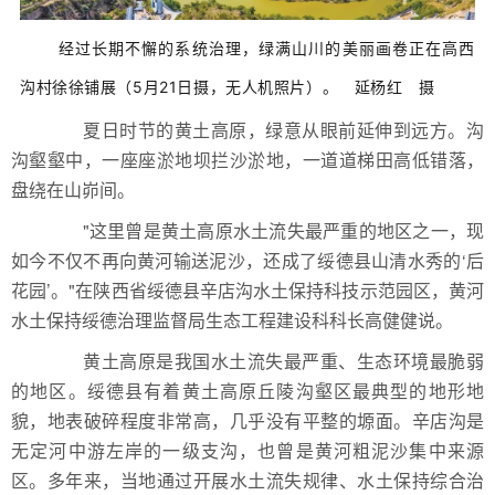
​经过长期不懈的系统治理，绿满山川的美丽画卷正在高西
沟村徐徐铺展（5月21日摄，无人机照片）。 延杨红 摄
夏日时节的黄土高原，绿意从眼前延伸到远方。沟
沟壑壑中，一座座淤地坝拦沙淤地，一道道梯田高低错落，
盘绕在山峁间。
"这里曾是黄土高原水土流失最严重的地区之一，现
如今不仅不再向黄河输送泥沙，还成了绥德县山清水秀的‘后
花园’。"在陕西省绥德县辛店沟水土保持科技示范园区，黄河
水土保持绥德治理监督局生态工程建设科科长高健健说。
黄土高原是我国水土流失最严重、生态环境最脆弱
的地区。绥德县有着黄土高原丘陵沟壑区最典型的地形地
貌，地表破碎程度非常高，几乎没有平整的塬面。辛店沟是
无定河中游左岸的一级支沟，也曾是黄河粗泥沙集中来源
区。多年来，当地通过开展水土流失规律、水土保持综合治