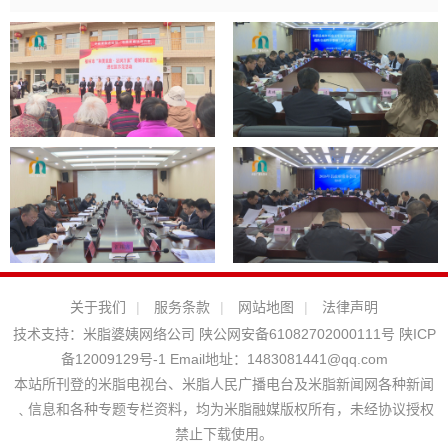
关于我们
|
服务条款
|
网站地图
|
法律声明
技术支持：
米脂婆姨网络公司
陕公网安备61082702000111号
陕ICP
备12009129号-1
Email地址：
1483081441@qq.com
本站所刊登的米脂电视台、米脂人民广播电台及米脂新闻网各种新闻
﹑信息和各种专题专栏资料，均为米脂融媒版权所有，未经协议授权
禁止下载使用。