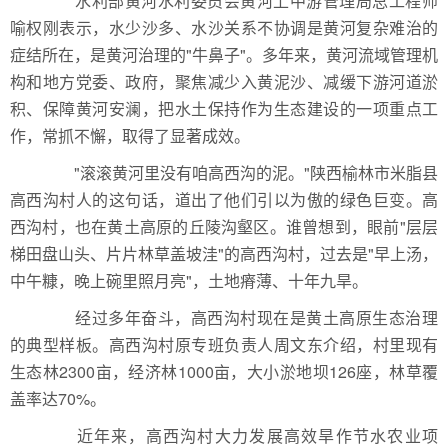
水利部黄河水利委员会黄河上中游管理局总工程师
喻权刚表示，水少沙多、水沙关系不协调是黄河复杂难治的
症结所在，是黄河治理的"牛鼻子"。多年来，黄河流域管理机
构和地方党委、政府，聚焦减少入黄泥沙、减缓下游河道淤
积、保障黄河安澜，把水土保持作为生态建设的一项重点工
作，常抓不懈，取得了显著成效。
"滚滚黄河里没有咱高西沟的泥。"陕西榆林市米脂
县
高西沟村人的这句话，道出了他们引以为傲的绿色巨变。
高
西沟村，也在黄土高原的丘陵沟壑区。
谁曾想到，眼前"层层
梯田盘山头、片片林草盖坡洼"的高西沟村，过去是"早上汤，
中午糠，晚上碗里照月亮"，土地瘠薄、十年九旱。
经过多年奋斗，高西沟村现在是黄土高原生态治理
的典型样板。高西沟村原专班负责人周文东介绍，村里现有
生态林2300亩，经济林1000亩，大小淤地坝126座，林草覆
盖率达70%。
近年来，高西沟村大力发展高效旱作节水农业项