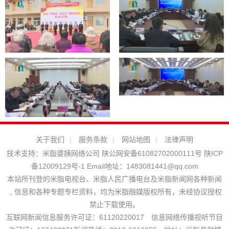
关于我们
|
服务条款
|
网站地图
|
法律声明
技术支持：
米脂婆姨网络公司
陕公网安备61082702000111号
陕ICP
备12009129号-1
Email地址：
1483081441@qq.com
本站所刊登的米脂电视台、米脂人民广播电台及米脂新闻网各种新闻
﹑信息和各种专题专栏资料，均为米脂融媒版权所有，未经协议授权
禁止下载使用。
互联网新闻信息服务许可证：61120220017 信息网络传播视听节目