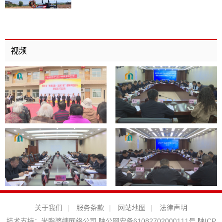
视频
关于我们
|
服务条款
|
网站地图
|
法律声明
技术支持：
米脂婆姨网络公司
陕公网安备61082702000111号
陕ICP