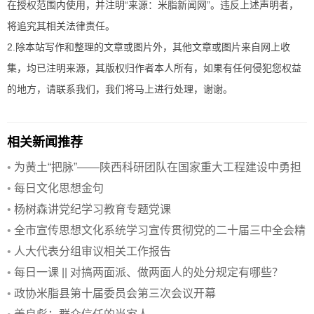
在授权范围内使用，并注明“来源：米脂新闻网”。违反上述声明者，
将追究其相关法律责任。
2.除本站写作和整理的文章或图片外，其他文章或图片来自网上收
集，均已注明来源，其版权归作者本人所有，如果有任何侵犯您权益
的地方，请联系我们，我们将马上进行处理，谢谢。
相关新闻推荐
•
为黄土“把脉”——陕西科研团队在国家重大工程建设中勇担
重任
•
每日文化思想金句
•
杨树森讲党纪学习教育专题党课
•
全市宣传思想文化系统学习宣传贯彻党的二十届三中全会精
神会议
•
人大代表分组审议相关工作报告
•
每日一课 || 对搞两面派、做两面人的处分规定有哪些？
•
政协米脂县第十届委员会第三次会议开幕