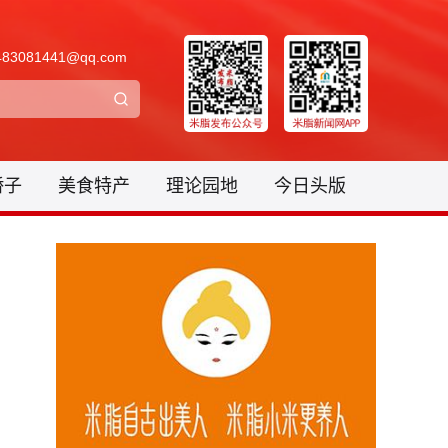
3081441@qq.com
骄子
美食特产
理论园地
今日头版