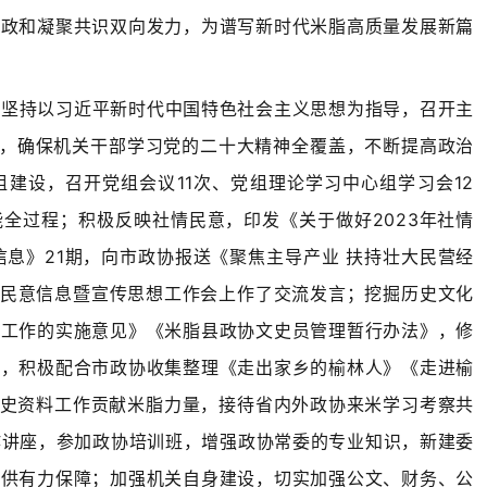
资政和凝聚共识双向发力，为谱写新时代米脂高质量发展新篇
，坚持以习近平新时代中国特色社会主义思想为指导，召开主
2次，确保机关干部学习党的二十大精神全覆盖，不断提高政治
建设，召开党组会议11次、党组理论学习中心组学习会12
全过程；积极反映社情民意，印发《关于做好2023年社情
信息》21期，向市政协报送《聚焦主导产业 扶持壮大民营经
情民意信息暨宣传思想工作会上作了交流发言；挖掘历史文化
料工作的实施意见》《米脂县政协文史员管理暂行办法》，修
》，积极配合市政协收集整理《走出家乡的榆林人》《走进榆
文史资料工作贡献米脂力量，接待省内外政协来米学习考察共
家作讲座，参加政协培训班，增强政协常委的专业知识，新建委
提供有力保障；加强机关自身建设，切实加强公文、财务、公