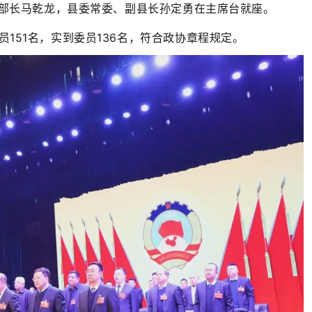
部长马乾龙，县委常委、副县长孙定勇在主席台就座。
151名，实到委员136名，符合政协章程规定。