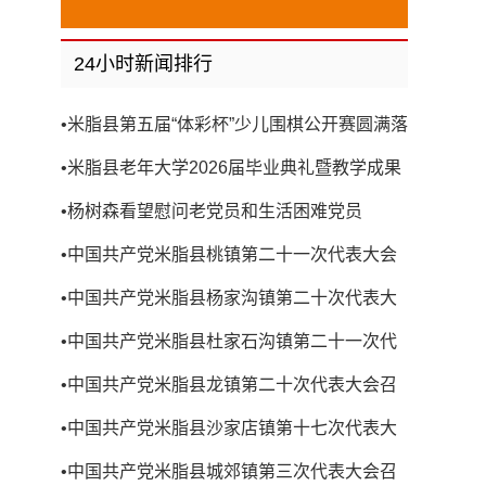
24小时新闻排行
•
米脂县第五届“体彩杯”少儿围棋公开赛圆满落
幕
•
米脂县老年大学2026届毕业典礼暨教学成果
展演圆满举行
•
杨树森看望慰问老党员和生活困难党员
•
中国共产党米脂县桃镇第二十一次代表大会
召开
•
中国共产党米脂县杨家沟镇第二十次代表大
会召开
•
中国共产党米脂县杜家石沟镇第二十一次代
表大会召开
•
中国共产党米脂县龙镇第二十次代表大会召
开
•
中国共产党米脂县沙家店镇第十七次代表大
会召开
•
中国共产党米脂县城郊镇第三次代表大会召