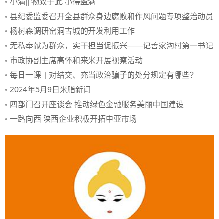
•
小满|| 物致于此 小得盈满
•
县纪委监委召开全县群众身边腐败和作风问题专项整治动员
部署会
•
杨树森调研窑洞古城的开发利用工作
•
无私奉献为群众，实干担当促振兴——记善家沟村第一书记
申爱红
•
市政协副主席高怀和来米开展视察活动
•
每日一课 || 对结交、充当政治骗子的处分规定有哪些？
•
2024年5月9日米脂新闻
•
四部门召开座谈会 推动绿色金融服务美丽中国建设
•
一路向西 陕西企业积极开拓中亚市场