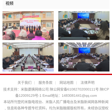
视频
关于我们
|
服务条款
|
网站地图
|
法律声明
技术支持：
米脂婆姨网络公司
陕公网安备61082702000111号
陕ICP
备12009129号-1
Email地址：
1483081441@qq.com
本站所刊登的米脂电视台、米脂人民广播电台及米脂新闻网各种新闻
﹑信息和各种专题专栏资料，均为米脂融媒版权所有，未经协议授权