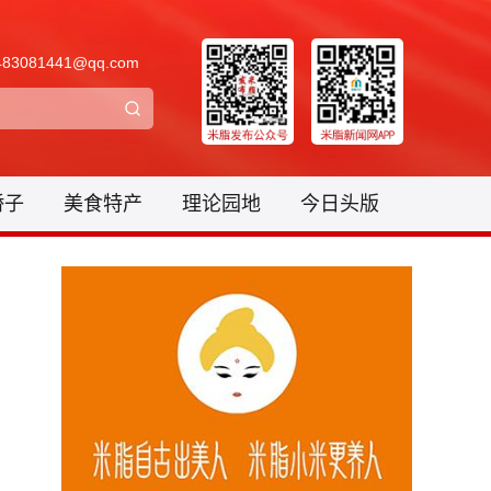
3081441@qq.com
骄子
美食特产
理论园地
今日头版