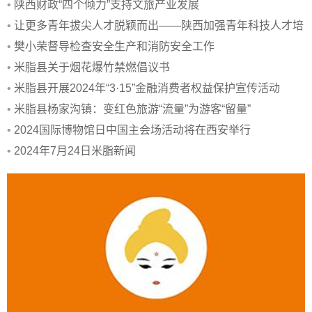
动
•
陕西财政“四个倾力”支持文旅产业发展
•
让更多青年拔尖人才脱颖而出——陕西加强青年科技人才培
养
•
樊小荣督导检查安全生产和消防安全工作
•
米脂县关于烟花爆竹禁燃倡议书
•
米脂县开展2024年“3·15”金融消费者权益保护宣传活动
•
米脂县杨家沟镇：变红色旅游“流量”为游客“留量”
•
2024国际博物馆日中国主会场活动将在西安举行
•
2024年7月24日米脂新闻