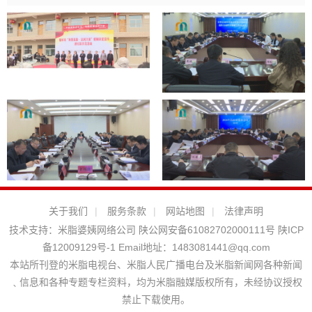
关于我们
|
服务条款
|
网站地图
|
法律声明
技术支持：
米脂婆姨网络公司
陕公网安备61082702000111号
陕ICP
备12009129号-1
Email地址：
1483081441@qq.com
本站所刊登的米脂电视台、米脂人民广播电台及米脂新闻网各种新闻
﹑信息和各种专题专栏资料，均为米脂融媒版权所有，未经协议授权
禁止下载使用。