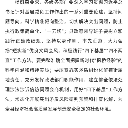
杨树森要求，各级各部门要深入学习贯彻习近平总
书记针对基层减负工作作出的一系列重要论述，坚持问
题导向，科学精准靶向整治，切实解决突出问题，防止
执行政策简单化、"一刀切"；县政府领导班子要树立和
践行正确政绩观，坚持以身作则、率先垂范，大力弘
扬"短实新"优良文风会风，积极践行"四下基层""四不两
直"工作方法。要完整准确全面把握新时代"枫桥经验"的
科学内涵和精神实质；要压紧靠实矛盾纠纷化解镇街属
地责任，充分发挥政法部门职能作用，建立健全依法处
理涉法涉诉信访问题会商机制，用好"四下基层"工作方
法，常态化开展突出矛盾风险研判预警和排查化解，为
全县经济社会高质量发展创造安全稳定的社会环境。