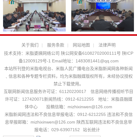
关于我们
|
服务条款
|
网站地图
|
法律声明
技术支持：
米脂婆姨网络公司
陕公网安备61082702000111号
陕ICP
备12009129号-1
Email地址：
1483081441@qq.com
本站所刊登的米脂电视台、米脂人民广播电台及米脂新闻网各种新闻
﹑信息和各种专题专栏资料，均为米脂融媒版权所有，未经协议授权
禁止下载使用。
互联网新闻信息服务许可证：61120220017 信息网络传播视听节目
许可证：127420071新闻热线：0912-6212255 地址：米脂县融媒
体中心 投稿信箱：mizhixinwen@126.com
米脂新闻网违法和不良信息举报电话：0912-6212255 违法和不良信
息举报邮箱：mizhixinwen@126.com 陕西互联网违法和不良信息举
报电话：029-63907152
站长统计