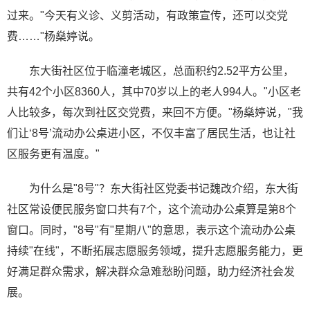
过来。"今天有义诊、义剪活动，有政策宣传，还可以交党
费……"杨燊婷说。
东大街社区位于临潼老城区，总面积约2.52平方公里，
共有42个小区8360人，其中70岁以上的老人994人。"小区老
人比较多，每次到社区交党费，来回不方便。"杨燊婷说，"我
们让‘8号’流动办公桌进小区，不仅丰富了居民生活，也让社
区服务更有温度。"
为什么是"8号"？东大街社区党委书记魏改介绍，东大街
社区常设便民服务窗口共有7个，这个流动办公桌算是第8个
窗口。同时，"8号"有"星期八"的意思，表示这个流动办公桌
持续"在线"，不断拓展志愿服务领域，提升志愿服务能力，更
好满足群众需求，解决群众急难愁盼问题，助力经济社会发
展。