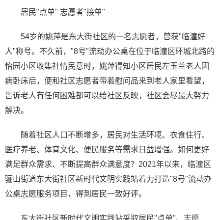
居民"点单" 志愿者"接单"
54岁的姚萍是东大街社区的一名志愿者，曾获"临潼好
人"称号。不久前，"8号"流动办公桌在位于临潼区环城北路的
怡园小区收集社情民意时，姚萍得知小区居民左玉兰老人因
病卧床后，便和社区志愿者带着慰问品来到老人家里看望，
告诉老人有任何困难都可以给社区反映，社区会尽最大努力
解决。
随着社区人口不断增多，居民对生活环境、衣食住行、
医疗养老、体育文化、便民服务等需求日益增强。如何更好
满足群众需求、不断提高群众满意度？2021年以来，临潼区
骊山街道东大街社区新时代文明实践站着力打造"8号"流动办
公桌志愿服务项目，得到居民一致好评。
东大街社区新时代文明实践站采取居民"点单"、志愿