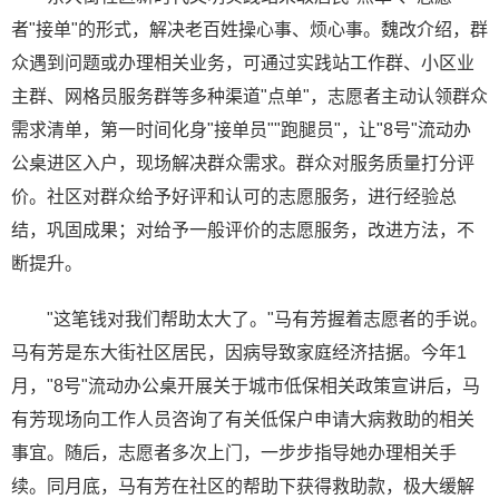
者"接单"的形式，解决老百姓操心事、烦心事。魏改介绍，群
众遇到问题或办理相关业务，可通过实践站工作群、小区业
主群、网格员服务群等多种渠道"点单"，志愿者主动认领群众
需求清单，第一时间化身"接单员""跑腿员"，让"8号"流动办
公桌进区入户，现场解决群众需求。群众对服务质量打分评
价。社区对群众给予好评和认可的志愿服务，进行经验总
结，巩固成果；对给予一般评价的志愿服务，改进方法，不
断提升。
"这笔钱对我们帮助太大了。"马有芳握着志愿者的手说。
马有芳是东大街社区居民，因病导致家庭经济拮据。今年1
月，"8号"流动办公桌开展关于城市低保相关政策宣讲后，马
有芳现场向工作人员咨询了有关低保户申请大病救助的相关
事宜。随后，志愿者多次上门，一步步指导她办理相关手
续。同月底，马有芳在社区的帮助下获得救助款，极大缓解