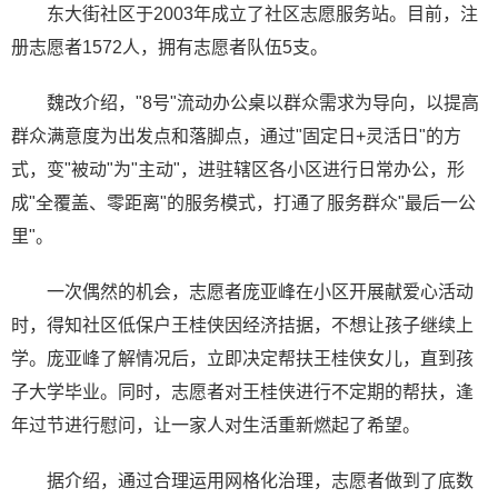
东大街社区于2003年成立了社区志愿服务站。目前，注
册志愿者1572人，拥有志愿者队伍5支。
魏改介绍，"8号"流动办公桌以群众需求为导向，以提高
群众满意度为出发点和落脚点，通过"固定日+灵活日"的方
式，变"被动"为"主动"，进驻辖区各小区进行日常办公，形
成"全覆盖、零距离"的服务模式，打通了服务群众"最后一公
里"。
一次偶然的机会，志愿者庞亚峰在小区开展献爱心活动
时，得知社区低保户王桂侠因经济拮据，不想让孩子继续上
学。庞亚峰了解情况后，立即决定帮扶王桂侠女儿，直到孩
子大学毕业。同时，志愿者对王桂侠进行不定期的帮扶，逢
年过节进行慰问，让一家人对生活重新燃起了希望。
据介绍，通过合理运用网格化治理，志愿者做到了底数