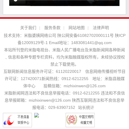
关于我们
|
服务条款
|
网站地图
|
法律声明
技术支持：
米脂婆姨网络公司
陕公网安备61082702000111号
陕ICP
备12009129号-1
Email地址：
1483081441@qq.com
本站所刊登的米脂电视台、米脂人民广播电台及米脂新闻网各种新闻
﹑信息和各种专题专栏资料，均为米脂融媒版权所有，未经协议授权
禁止下载使用。
互联网新闻信息服务许可证：61120220017 信息网络传播视听节目
许可证：127420071新闻热线：0912-6212255 地址：米脂县融媒
体中心 投稿信箱：mizhixinwen@126.com
米脂新闻网违法和不良信息举报电话：0912-6212255 违法和不良信
息举报邮箱：mizhixinwen@126.com 陕西互联网违法和不良信息举
报电话：029-63907152
站长统计