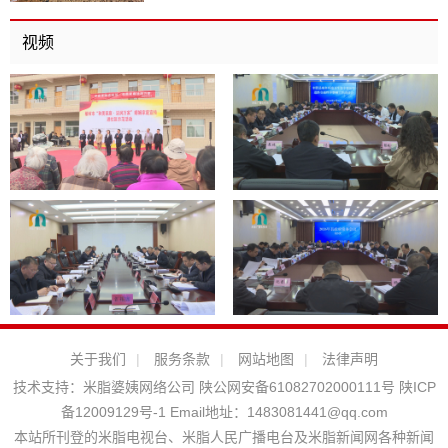
视频
关于我们
|
服务条款
|
网站地图
|
法律声明
技术支持：
米脂婆姨网络公司
陕公网安备61082702000111号
陕ICP
备12009129号-1
Email地址：
1483081441@qq.com
本站所刊登的米脂电视台、米脂人民广播电台及米脂新闻网各种新闻