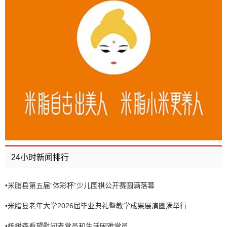
24小时新闻排行
•
米脂县第五届“体彩杯”少儿围棋公开赛圆满落幕
•
米脂县老年大学2026届毕业典礼暨教学成果展演圆满举行
•
杨树森看望慰问老党员和生活困难党员