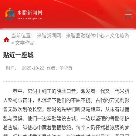
当前位置：
米脂新闻网—米脂县融媒体中心
>
文化旅游
>
文学作品
贴近一座城
时间：
2025-10-22 作者：毕华勇
巷中、窑洞里纯正的陕北口音，激发着一代又一代米脂
人坚韧与奋斗，也沉淀下他们的不屈不挠。古代的刀光剑影
曾无数次划破长空，那时的先辈们听见马蹄声，从未有过慌
乱与畏惧。他们一边辛勤建设古城，一边以坚硬的骨骼守护
着古城。纵使心中藏着爱恨愁怨，每个人仍怀揣着滚烫的梦