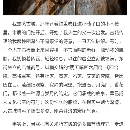
我熟悉古城，那年背着铺盖卷住进小巷子口的小木楼
里，木质的门推开后，开始了我人生的又一次出发。古城传
递给我那种幽深与不易察觉的诗意，一直无法破解。有时，
一个人在石板街上来回穿梭，不言而喻的新鲜，触动我的肌
肤，我抚摸着砖瓦，轻轻喘息，以往的虚空立刻被填满。东
街林立的店铺商号，纵横交错的“明五暗四六厢窑”式四合
院，高将军宅，还有杜家、高家、冯家、艾家的套院，皆历
历在目。若细细观察，寂静的照壁、抱鼓石、月亮门、垂花
门，都带着一种源自岁月的笃定。它们承载的故事，早已成
为文化根基的符号；这份恒久的底蕴，在现实中饱含深情，
为古城增添了摇曳多姿、刚柔并济的宏阔气象。
事实上，当我把有关米脂古城的诸多细节梳理完，走进