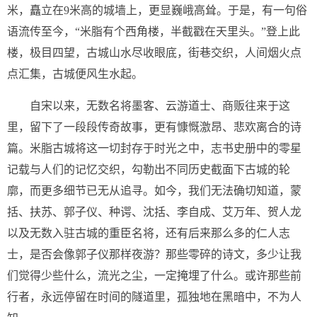
米，矗立在9米高的城墙上，更显巍峨高耸。于是，有一句俗
语流传至今，“米脂有个西角楼，半截戳在天里头。”登上此
楼，极目四望，古城山水尽收眼底，街巷交织，人间烟火点
点汇集，古城便风生水起。
自宋以来，无数名将墨客、云游道士、商贩往来于这
里，留下了一段段传奇故事，更有慷慨激昂、悲欢离合的诗
篇。米脂古城将这一切封存于时光之中，志书史册中的零星
记载与人们的记忆交织，勾勒出不同历史截面下古城的轮
廓，而更多细节已无从追寻。如今，我们无法确切知道，蒙
括、扶苏、郭子仪、种谔、沈括、李自成、艾万年、贺人龙
以及无数入驻古城的重臣名将，还有后来那么多的仁人志
士，是否会像郭子仪那样夜游？那些零碎的诗文，多少让我
们觉得少些什么，流光之尘，一定掩埋了什么。或许那些前
行者，永远停留在时间的隧道里，孤独地在黑暗中，不为人