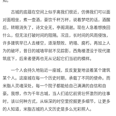
知。
古城的底蕴在空间上似乎离我们很近，仿佛我们可以面
对面相坐，煮一壶酒，豪饮千杯万杯，说着梦呓的话，酒醒
后，转眼消失了，诗文全无，亭阁凋谢。现在人急着想挽回
什么，但无法打破时间的阻隔。况且，长时间的风雨侵蚀，
许多建筑早已人去楼空，逐渐颓败、坍塌、腐朽，再加上人
为的破坏，昔日的城墙早就不见踪影，西角楼湮没于现代建
筑底下，后来者便再也无从记起它们当初的模样。
一个人会持久地贴近一座城，反反复复地谈着某个建筑
某个人。这座城在每一个历史时期，承载了不同的使命。而
米脂人灵魂深处，每一个院子都能给自己满满的自信和自
豪。我想，作为千年古城，当人们追忆前贤壮怀激烈的往事
时，该以何种方式，从纵深的时空里挖掘更多细节，让更多
的人知道，米脂古城的人文历史是多么光彩照人。