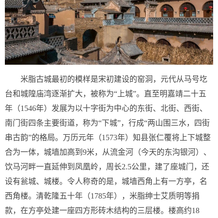
米脂古城最初的模样是宋初建设的窑洞，元代从马号圪
台和城隍庙湾逐渐扩大，被称为“上城”。直至明嘉靖二十五
年（1546年）发展为以十字街为中心的东街、北街、西街、
南门街四条主要街道，称为“下城”，行成“两山围三水，四街
串古韵”的格局。万历元年（1573年）知县张仁覆将上下城整
合为一体，城墙加高到9米，从流金河（今天的东沟银河）、
饮马河畔一直延伸到凤凰岭，周长2.5公里，建了座城门，还
设有瓮城、城楼。令人称奇的是，城墙西角上有一方亭，名
西角楼。清乾隆五十年（1785年），米脂绅士艾质明等捐
款，在方亭处建一座四方形砖木结构的三层楼。楼高约18