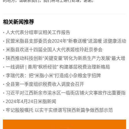
的地方，请联系我们，我们将马上进行处理，谢谢。
相关新闻推荐
•
人大代表分组审议相关工作报告
•
民盟米脂县支部委员会2024年“新春送暖”送温暖 送健康活动
举行
•
米脂县欢送十四届全国人大代表姬桂玲赴京参会
•
陕西推动科技创新“关键变量”转化为新质生产力发展“最大增
量”
•
一线调研 | 善用“枫桥经验” 构建基层税费治理新格局
•
李瑞代表：把“米脂小米”打造成小杂粮金字招牌
•
全县第一季度组织税费收入调度会召开
•
习近平对江西新余市渝水区一临街店铺火灾事故作出重要指
示
•
2024年4月24日米脂新闻
•
牢记殷殷嘱托 以实干实绩谱写陕西新篇争做西部示范