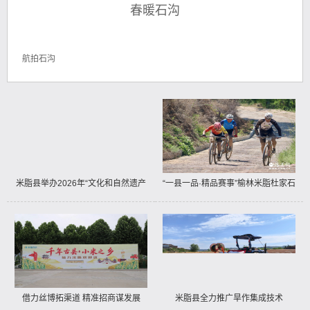
春暖石沟
航拍石沟
米脂县举办2026年“文化和自然遗产
“一县一品·精品赛事”榆林米脂杜家石
日”活动
沟树山山地自行车越野挑战赛暨六五
环境日高西沟生态观光赛掠影
借力丝博拓渠道 精准招商谋发展
米脂县全力推广旱作集成技术