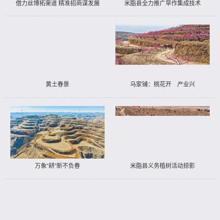
借力丝博拓渠道 精准招商谋发展
米脂县全力推广旱作集成技术
——米脂县参展第十届丝博会
黄土春景
马家铺：桃花开 产业兴
万象“耕”新不负春
米脂县义务植树活动掠影