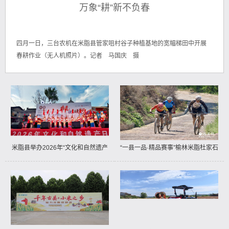
万象“耕”新不负春
四月一日，三台农机在米脂县管家咀村谷子种植基地的宽幅梯田中开展
春耕作业（无人机照片）。记者 马国庆 摄
米脂县举办2026年“文化和自然遗产
“一县一品·精品赛事”榆林米脂杜家石
日”活动
沟树山山地自行车越野挑战赛暨六五
环境日高西沟生态观光赛掠影