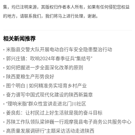
集，均已注明来源，其版权归作者本人所有，如果有任何侵犯您权益
的地方，请联系我们，我们将马上进行处理，谢谢。
相关新闻推荐
•
米脂县交警大队开展电动自行车安全隐患整治行动
•
郭兴庄镇：吹响2024年春季征兵“集结号”
•
如何把握进一步全面深化改革的原则
•
陕西夏粮生产形势良好
•
图个明白 | 如何精准务实培育乡村产业
•
奋力谱写中国式现代化建设的陕西新篇章
•
“理响米脂”群众性宣讲走进北门川社区
•
姜良彪：让村民过上好生活就是我的奋斗目标
•
苏陕工作队领队梁钟巍一行观摩我县电子商务公共服务中心
•
高质量发展调研行”主题采访活动走进陕西