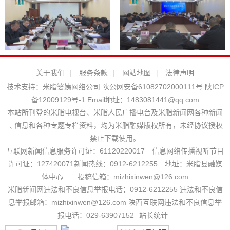
关于我们
|
服务条款
|
网站地图
|
法律声明
技术支持：
米脂婆姨网络公司
陕公网安备61082702000111号
陕ICP
备12009129号-1
Email地址：
1483081441@qq.com
本站所刊登的米脂电视台、米脂人民广播电台及米脂新闻网各种新闻
﹑信息和各种专题专栏资料，均为米脂融媒版权所有，未经协议授权
禁止下载使用。
互联网新闻信息服务许可证：61120220017 信息网络传播视听节目
许可证：127420071新闻热线：0912-6212255 地址：米脂县融媒
体中心 投稿信箱：mizhixinwen@126.com
米脂新闻网违法和不良信息举报电话：0912-6212255 违法和不良信
息举报邮箱：mizhixinwen@126.com 陕西互联网违法和不良信息举
报电话：029-63907152
站长统计