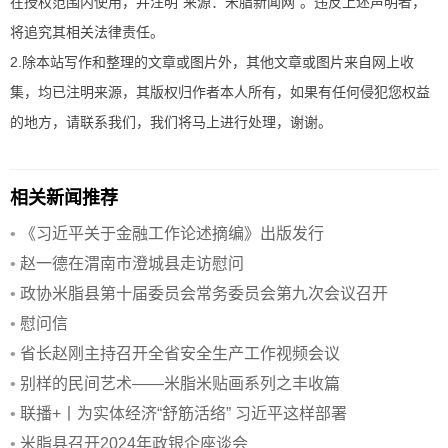
在授权范围内使用，并注明“来源：米脂新闻网”。违反上述声明者，
将追究其相关法律责任。
2.除本站写作和整理的文章或图片外，其他文章或图片来自网上收
集，均已注明来源，其版权归作者本人所有，如果有任何侵犯您权益
的地方，请联系我们，我们将马上进行处理，谢谢。
相关新闻推荐
•
《习近平关于金融工作论述摘编》出版发行
•
赵一德在渭南市澄城县走访慰问
•
政协米脂县第十届委员会常务委员会第九次会议召开
•
慰问信
•
省长赵刚主持召开全省安全生产工作视频会议
•
别样的民间艺术——米脂米贴画系列之丰收篇
•
联播+丨为实体经济“舒筋活络” 习近平这样部署
•
米脂县召开2024年政银企座谈会