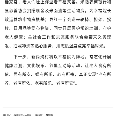
话家常，老人们脸上洋溢着幸福笑容。
米脂农商银行和
县慈善协会捐赠现金及米面油等生活物资，为
幸福院
长
效运营筑牢物资根基；县红十字会送来轮椅、担架、拐
杖、日用品等爱心物资，同步开展医护常识培训，守护
老人健康；县社会工作和志愿服务联合会带来义务理
发、拍照冲洗等贴心服务，用志愿温度点亮幸福时光。
下一步，新尚沟村将以幸福院为阵地，常态化开展
健康监测、文化娱乐、邻里互助等活动，让老人食有所
依、居有所安、娱有所乐、心有所寄，真正实现“老有所
养、老有所依、老有所乐、老有所安”。
来源：米脂新闻网 编辑：朱婵