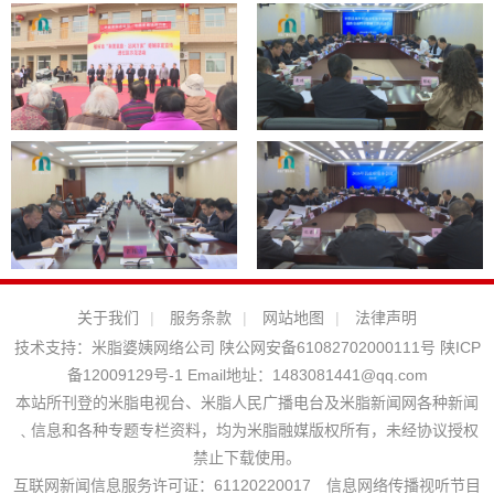
关于我们
|
服务条款
|
网站地图
|
法律声明
技术支持：
米脂婆姨网络公司
陕公网安备61082702000111号
陕ICP
备12009129号-1
Email地址：
1483081441@qq.com
本站所刊登的米脂电视台、米脂人民广播电台及米脂新闻网各种新闻
﹑信息和各种专题专栏资料，均为米脂融媒版权所有，未经协议授权
禁止下载使用。
互联网新闻信息服务许可证：61120220017 信息网络传播视听节目