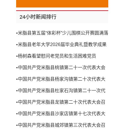
24小时新闻排行
•
米脂县第五届“体彩杯”少儿围棋公开赛圆满落
幕
•
米脂县老年大学2026届毕业典礼暨教学成果
展演圆满举行
•
杨树森看望慰问老党员和生活困难党员
•
中国共产党米脂县桃镇第二十一次代表大会
召开
•
中国共产党米脂县杨家沟镇第二十次代表大
会召开
•
中国共产党米脂县杜家石沟镇第二十一次代
表大会召开
•
中国共产党米脂县龙镇第二十次代表大会召
开
•
中国共产党米脂县沙家店镇第十七次代表大
会召开
•
中国共产党米脂县城郊镇第三次代表大会召