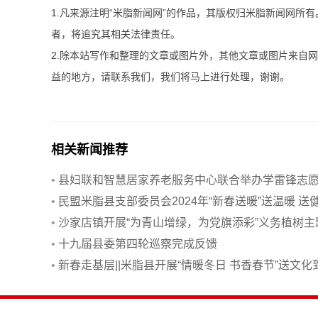
1.凡来源注明“米脂新闻网”的作品，其版权归米脂新闻网所
者，将追究其相关法律责任。
2.除本站写作和整理的文章或图片外，其他文章或图片来自
益的地方，请联系我们，我们将马上进行处理，谢谢。
相关新闻推荐
•
县妇联和智慧居家养老服务中心联合举办学雷锋志
服务活动
•
民盟米脂县支部委员会2024年“新春送暖”送温暖 送
康活动举行
•
沙家店镇开展“为青山增绿，为党旗添彩”义务植树主
党日活动
•
十九届县委第四轮巡察完成反馈
•
新春走基层||米脂县开展“情暖冬日 书香春节”送文化
基层活动