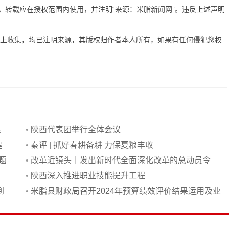
有。转载应在授权范围内使用，并注明“来源：米脂新闻网”。违反上述声明
网上收集，均已注明来源，其版权归作者本人所有，如果有任何侵犯您权
愿
•
陕西代表团举行全体会议
健
•
秦评 | 抓好春耕备耕 力保夏粮丰收
题
•
改革近镜头｜发出新时代全面深化改革的总动员令
•
陕西深入推进职业技能提升工程
到
•
米脂县财政局召开2024年预算绩效评价结果运用及业
务培训会