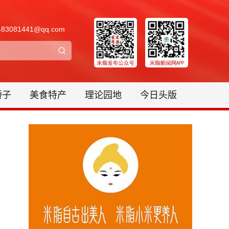
3081441@qq.com
骄子
美食特产
理论园地
今日头版