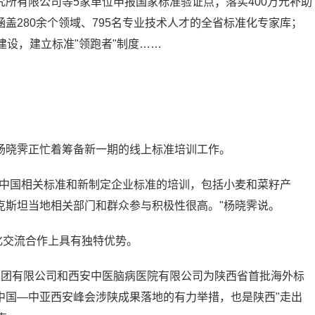
所有限公司等5家单位申报国家标准验证点；落实400万元补助
盖280余个领域、795名专业技术人才的全省标准化专家库；
建设，建立标准"领跑者"制度……
杨晓霁正忙着筹备新一期的线上标准培训工作。
期中国相关标准和新制定企业标准的培训，包括小麦和菜籽产
克斯坦当地相关部门和群众参与积极性很高。"杨晓霁说。
化交流合作上具有独特优势。
集团有限公司和西安中医脑病医院有限公司为陕西省首批海外标
中国—中亚西安峰会涉陕成果落地的有力举措，也是陕西"走出