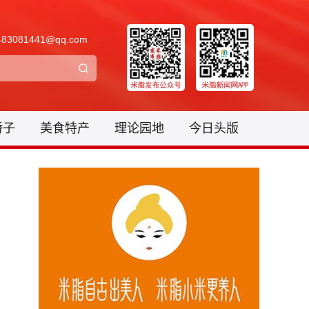
3081441@qq.com
骄子
美食特产
理论园地
今日头版