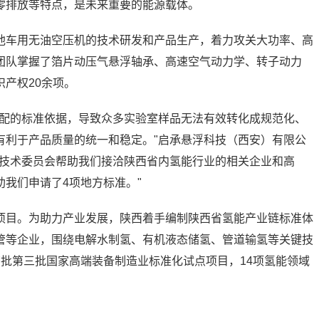
零排放等特点，是未来重要的能源载体。
池车用无油空压机的技术研发和产品生产，着力攻关大功率、高
团队掌握了箔片动压气悬浮轴承、高速空气动力学、转子动力
产权20余项。
匹配的标准依据，导致众多实验室样品无法有效转化成规范化、
有利于产品质量的统一和稳定。"启承悬浮科技（西安）有限公
化技术委员会帮助我们接洽陕西省内氢能行业的相关企业和高
我们申请了4项地方标准。"
项目。为助力产业发展，陕西着手编制陕西省氢能产业链标准体
管等企业，围绕电解水制氢、有机液态储氢、管道输氢等关键技
批第三批国家高端装备制造业标准化试点项目，14项氢能领域