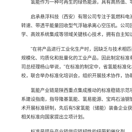
氢能作为一种可再生的绿色能源，具有高热值、
启承悬浮科技（西安）有限公司专注于氢燃料电
转速、带透平能量回收型气浮轴承离心空压机。公司
学、高效系统集成等领域关键核心技术，拥有自主知识
"在将产品进行工业化生产时，因缺乏与技术相
规模化、均质化和批量化的工业产品，因此制定标准
司总经理杨山举说，"在标准的制定中，省氢能标准
校，联合举办标准化培训会，组织开展技术协作，协助
氢能产业链是陕西重点集成推动的标准稳链示范
系建设指南，指导隆基氢能、氢易能源、宝鸡石油钢
术开展标准研制，先后有5家氢能（储能）装备企业获
相关标准向国家提出立项计划。
标准是提升产业链供应链韧性的纽带和催化剂。