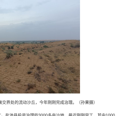
旗交界处的流动沙丘，今年刚刚完成治理。（孙果摄）
。盐池县投资治理的3000多亩沙地，最近刚刚完工，其中1000