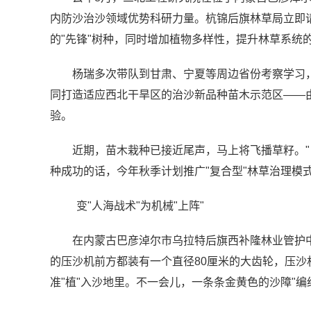
内防沙治沙领域优势科研力量。杭锦后旗林草局立即请
的"先锋"树种，同时增加植物多样性，提升林草系统
杨瑞多次带队到甘肃、宁夏等周边省份考察学习
同打造适应西北干旱区的治沙新品种苗木示范区——
验。
近期，苗木栽种已接近尾声，马上将飞播草籽。"
种成功的话，今年秋季计划推广"复合型"林草治理模式
变"人海战术"为机械"上阵"
在内蒙古巴彦淖尔市乌拉特后旗西补隆林业管护中
的压沙机前方都装有一个直径80厘米的大齿轮，压
准"植"入沙地里。不一会儿，一条条金黄色的沙障"编