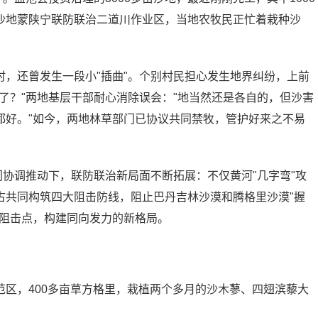
沙地蒙陕宁联防联治二道川作业区，当地农牧民正忙着栽种沙
，还曾发生一段小"插曲"。个别村民担心发生地界纠纷，上前
了？"两地基层干部耐心消除误会："地当然还是各自的，但沙害
都好。"如今，两地林草部门已协议共同禁牧，管护好来之不易
门协调推动下，联防联治新局面不断拓展：不仅黄河"几字弯"攻
古共同构筑四大阻击防线，阻止巴丹吉林沙漠和腾格里沙漠"握
了阻击点，构建同向发力的新格局。
区，400多亩草方格里，栽植两个多月的沙木蓼、四翅滨藜大