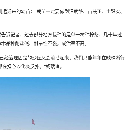
刚运送来的幼苗："栽苗一定要做到深度够、苗扶正、土踩实、
瑞告诉记者，过去部分地方栽种的是单一树种柠条，几十年过
灌木品种耐盐碱、耐旱性不强，成活率不高。
来已经治理固定的沙丘又会流动起来，我们只能年年在缺株断行
都在担心沙化会反扑。"杨瑞说。