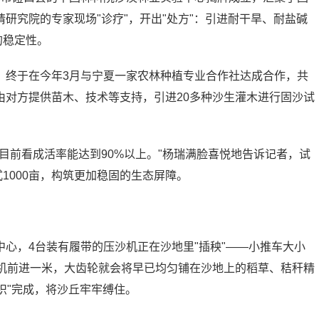
研究院的专家现场"诊疗"，开出"处方"：引进耐干旱、耐盐碱
的稳定性。
，终于在今年3月与宁夏一家农林种植专业合作社达成合作，共
由对方提供苗木、技术等支持，引进20多种沙生灌木进行固沙试
目前看成活率能达到90%以上。"杨瑞满脸喜悦地告诉记者，试
1000亩，构筑更加稳固的生态屏障。
心，4台装有履带的压沙机正在沙地里"插秧"——小推车大小
沙机前进一米，大齿轮就会将早已均匀铺在沙地上的稻草、秸秆精
织"完成，将沙丘牢牢缚住。