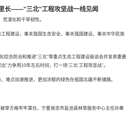
万里长——"三北"工程攻坚战一线见闻
、荒漠化和干旱韧性。
态工程建设，事关我国生态安全、事关强国建设、事关中华民族
漠化综合防治和推进"三北"等重点生态工程建设座谈会并发表重要
出"力争用10年左右时间，打一场‘三北’工程攻坚战"。
点、难点加速推进，更加浓郁的绿色在祖国北疆不断铺展。
也被草方格牢牢罩住，宁夏吴忠市盐池县林草服务中心主任孙果