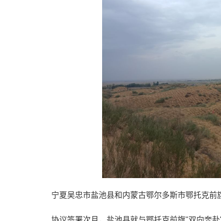
宁夏吴忠市盐池县和内蒙古鄂尔多斯市鄂托克前
协议签署次月，盐池县就与鄂托克前旗"双向奔赴"