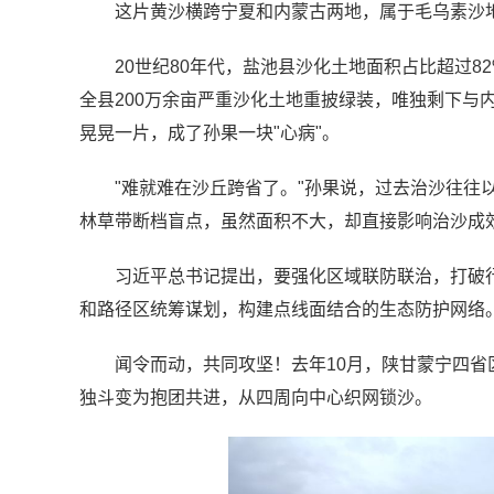
这片黄沙横跨宁夏和内蒙古两地，属于毛乌素沙
20世纪80年代，盐池县沙化土地面积占比超过
全县200万余亩严重沙化土地重披绿装，唯独剩下与
晃晃一片，成了孙果一块"心病"。
"难就难在沙丘跨省了。"孙果说，过去治沙往往
林草带断档盲点，虽然面积不大，却直接影响治沙成效
习近平总书记提出，要强化区域联防联治，打破
和路径区统筹谋划，构建点线面结合的生态防护网络
闻令而动，共同攻坚！去年10月，陕甘蒙宁四
独斗变为抱团共进，从四周向中心织网锁沙。