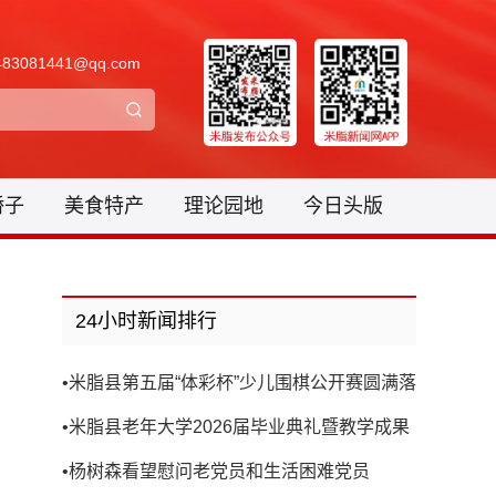
3081441@qq.com
骄子
美食特产
理论园地
今日头版
24小时新闻排行
•
米脂县第五届“体彩杯”少儿围棋公开赛圆满落
幕
•
米脂县老年大学2026届毕业典礼暨教学成果
展演圆满举行
•
杨树森看望慰问老党员和生活困难党员