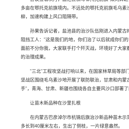
多亩在鄂托克前旗境内。不远处的鄂托克前旗毛乌素
柳，加速构建上风口阻隔带。
孙果告诉记者，盐池县的治沙队伍刚进入内蒙古时
阻挡工人："这是我们的地，你们治了以后就成你们的
面前不分你我，大家联手打个歼灭战，环境好了大家
的治理成果。
"三北"工程攻坚战打响以来，在国家林草局等部
坚战区围绕毛乌素沙地开展了联防联治，甘肃和内蒙
手"，青海、甘肃、新疆也围绕各自主要风沙口部署
让苗木新品种在沙里扎根
在内蒙古巴彦淖尔市杭锦后旗治沙新品种苗木示范
多长到40厘米左右，生出了侧枝，一片绿意盎然。