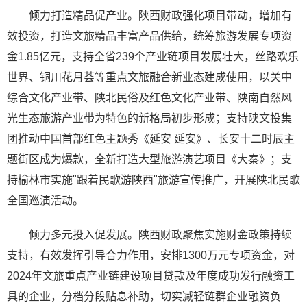
倾力打造精品促产业。陕西财政强化项目带动，增加有
效投资，打造文旅精品丰富产品供给，统筹旅游发展专项资
金1.85亿元，支持全省239个产业链项目发展壮大，丝路欢乐
世界、铜川花月荟等重点文旅融合新业态建成使用，以关中
综合文化产业带、陕北民俗及红色文化产业带、陕南自然风
光生态旅游产业带为特色的新格局初步形成；支持陕文投集
团推动中国首部红色主题秀《延安 延安》、长安十二时辰主
题街区成为爆款，全新打造大型旅游演艺项目《大秦》；支
持榆林市实施"跟着民歌游陕西"旅游宣传推广，开展陕北民歌
全国巡演活动。
倾力多元投入促发展。陕西财政聚焦实施财金政策持续
支持，有效发挥引导合力作用，安排1300万元专项资金，对
2024年文旅重点产业链建设项目贷款及年度成功发行融资工
具的企业，分档分段贴息补助，切实减轻链群企业融资负