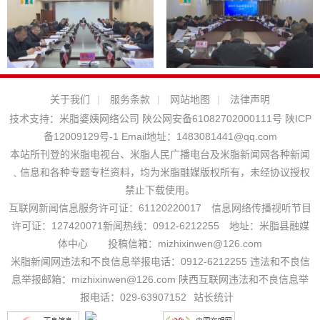
关于我们
|
服务条款
|
网站地图
|
法律声明
技术支持：
米脂婆姨网络公司
陕公网安备61082702000111号
陕ICP
备12009129号-1
Email地址：
1483081441@qq.com
本站所刊登的米脂电视台、米脂人民广播电台及米脂新闻网各种新闻
﹑信息和各种专题专栏资料，均为米脂融媒版权所有，未经协议授权
禁止下载使用。
互联网新闻信息服务许可证：61120220017 信息网络传播视听节目
许可证：127420071新闻热线：0912-6212255 地址：米脂县融媒
体中心 投稿信箱：mizhixinwen@126.com
米脂新闻网违法和不良信息举报电话：0912-6212255 违法和不良信
息举报邮箱：mizhixinwen@126.com 陕西互联网违法和不良信息举
报电话：029-63907152
站长统计