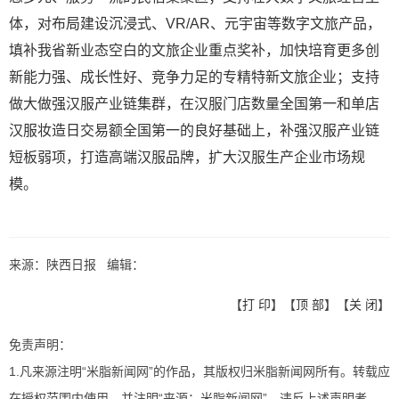
体，对布局建设沉浸式、VR/AR、元宇宙等数字文旅产品，
填补我省新业态空白的文旅企业重点奖补，加快培育更多创
新能力强、成长性好、竞争力足的专精特新文旅企业；支持
做大做强汉服产业链集群，在汉服门店数量全国第一和单店
汉服妆造日交易额全国第一的良好基础上，补强汉服产业链
短板弱项，打造高端汉服品牌，扩大汉服生产企业市场规
模。
来源：陕西日报 编辑：
【
打 印
】【
顶 部
】【
关 闭
】
免责声明：
1.凡来源注明“米脂新闻网”的作品，其版权归米脂新闻网所有。转载应
在授权范围内使用，并注明“来源：米脂新闻网”。违反上述声明者，