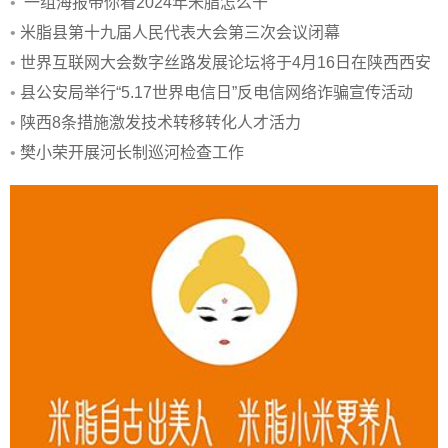
•
一组海报带你看2024年米脂怎么干
•
米脂县第十九届人民代表大会第三次会议闭幕
•
世界互联网大会数字丝路发展论坛将于4月16日在陕西西安
召开
•
县公安局举行“5.17世界电信日”反电信网络诈骗宣传活动
•
陕西8条措施激发技术转移转化人才活力
•
樊小荣开展河长制巡河检查工作