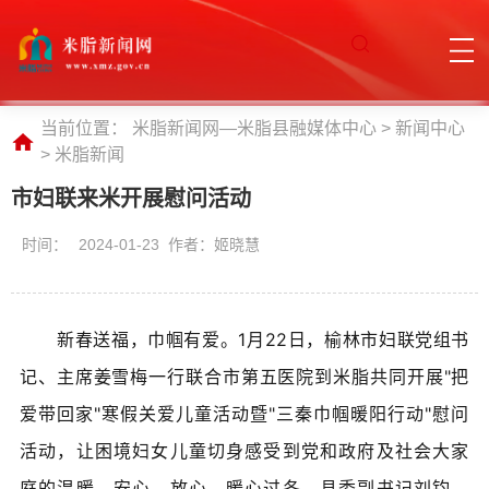
当前位置：
米脂新闻网—米脂县融媒体中心
>
新闻中心
>
米脂新闻
市妇联来米开展慰问活动
时间：
2024-01-23 作者：姬晓慧
新春送福，巾帼有爱。1月22日，榆林市妇联党组书
记、主席姜雪梅一行联合市第五医院到米脂共同开展"把
爱带回家"寒假关爱儿童活动暨"三秦巾帼暖阳行动"慰问
活动，让困境妇女儿童切身感受到党和政府及社会大家
庭的温暖，安心、放心、暖心过冬。县委副书记刘钧，