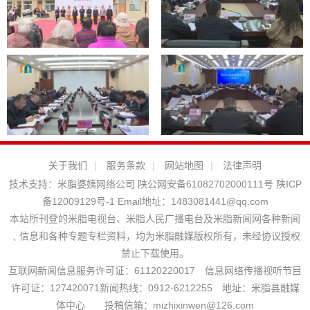
关于我们
|
服务条款
|
网站地图
|
法律声明
技术支持：
米脂婆姨网络公司
陕公网安备61082702000111号
陕ICP
备12009129号-1
Email地址：
1483081441@qq.com
本站所刊登的米脂电视台、米脂人民广播电台及米脂新闻网各种新闻
﹑信息和各种专题专栏资料，均为米脂融媒版权所有，未经协议授权
禁止下载使用。
互联网新闻信息服务许可证：61120220017 信息网络传播视听节目
许可证：127420071新闻热线：0912-6212255 地址：米脂县融媒
体中心 投稿信箱：mizhixinwen@126.com