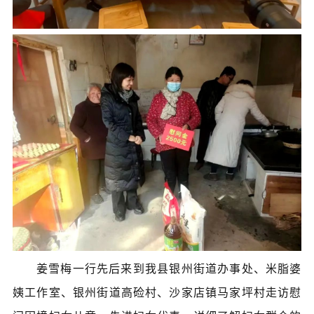
姜雪梅一行先后来到我县银州街道办事处、米脂婆
姨工作室、银州街道高硷村、沙家店镇马家坪村走访慰