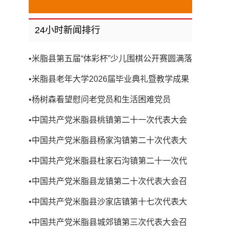
24小时新闻排行
•
米脂县第五届“体彩杯”少儿围棋公开赛圆满落
幕
•
米脂县老年大学2026届毕业典礼暨教学成果
展演圆满举行
•
杨树森看望慰问老党员和生活困难党员
•
中国共产党米脂县桃镇第二十一次代表大会
召开
•
中国共产党米脂县杨家沟镇第二十次代表大
会召开
•
中国共产党米脂县杜家石沟镇第二十一次代
表大会召开
•
中国共产党米脂县龙镇第二十次代表大会召
开
•
中国共产党米脂县沙家店镇第十七次代表大
会召开
•
中国共产党米脂县城郊镇第三次代表大会召