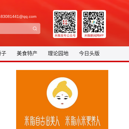
3081441@qq.com
骄子
美食特产
理论园地
今日头版