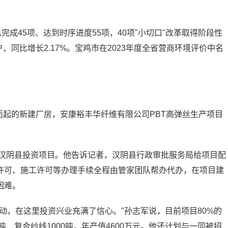
完成45项、达到时序进度55项，40项"小切口"改革取得阶段性
户、同比增长2.17%。宝鸡市在2023年度全省营商环境评价中名
地而起的新建厂房，安康裕丰华纤维有限公司PBT高弹丝生产项目
市汉阴县投资项目。他告诉记者，汉阴县行政审批服务局给项目配
许可、施工许可等办理手续全程由管家团队帮办代办，在项目建
困难。
动，在这里投资兴业充满了信心。"孙志军说，目前项目80%的
吨、复合纱线1000吨，年产值4600万元。他还计划与一同被招