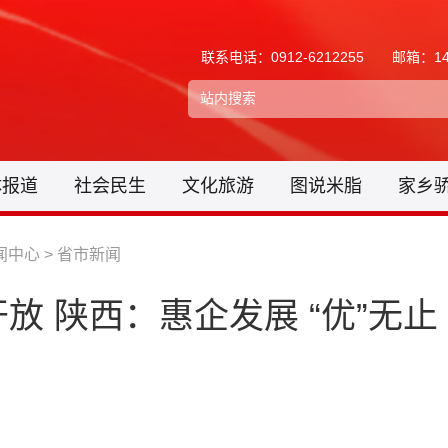
联系电话：0912-6212255
邮箱：148
体报道
社会民生
文化旅游
图说米脂
家乡
闻中心
>
省市新闻
 陕西：惠企发展 “优”无止