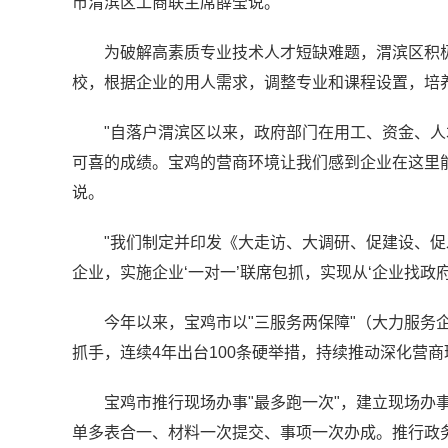
市渭滨区工商联主席薛莹说。
为破解高素质专业技术人才短缺难题，渭滨区积
校，根据企业的用人需求，调整专业和课程设置，培
"自落户渭滨区以来，政府部门在用工、资金、
可喜的成绩。宝鸡的营商环境让我们感到企业在这里
说。
"我们制定并印发《大走访、大调研、促建设、
企业，实施企业‘一对一’联席包抓，实现从‘企业找政
今年以来，宝鸡市以"三服务两保障"（大力服务
抓手，连续4年出台100条硬举措，持续推动深化营
宝鸡市推行现场办事"最多跑一次"，建立现场办
单多表合一、材料一次提交、事项一次办成。推行政务