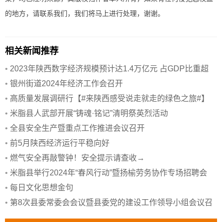
的地方，请联系我们，我们将马上进行处理，谢谢。
相关新闻推荐
•
2023年陕西数字经济规模预计达1.4万亿元 占GDP比重超
40%
•
银州街道2024年经济工作会召开
•
高质量发展调研行【#来陕西感受说走就走的绿色之旅#】
•
米脂县人武部开展“铸魂·铭记”清明祭英烈活动
•
全县安全生产暨重点工作推进会议召开
•
前5月陕西经济运行平稳向好
•
燃气安全再敲警钟！安全提示请查收→
•
米脂县举行2024年“春风行动”暨扬榆劳务协作专场招聘会
•
每日文化思想金句
•
第8次县委常委会会议暨县委党的建设工作领导小组会议召
开