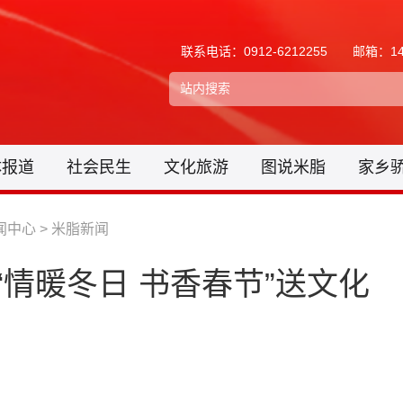
联系电话：0912-6212255
邮箱：148
体报道
社会民生
文化旅游
图说米脂
家乡
闻中心
>
米脂新闻
“情暖冬日 书香春节”送文化