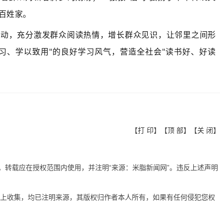
百姓家。
活动，充分激发群众阅读热情，增长群众见识，让邻里之间形
习、学以致用"的良好学习风气，营造全社会"读书好、好读
【
打 印
】【
顶 部
】【
关 闭
】
有。转载应在授权范围内使用，并注明“来源：米脂新闻网”。违反上述声明
网上收集，均已注明来源，其版权归作者本人所有，如果有任何侵犯您权