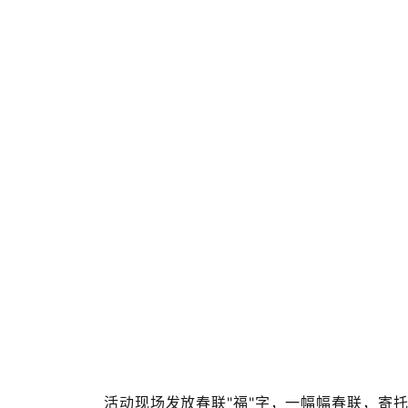
活动现场发放春联"福"字，
一幅幅春联，
寄