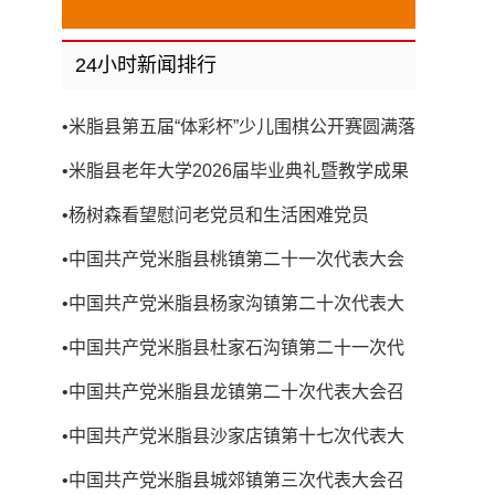
24小时新闻排行
•
米脂县第五届“体彩杯”少儿围棋公开赛圆满落
幕
•
米脂县老年大学2026届毕业典礼暨教学成果
展演圆满举行
•
杨树森看望慰问老党员和生活困难党员
•
中国共产党米脂县桃镇第二十一次代表大会
召开
•
中国共产党米脂县杨家沟镇第二十次代表大
会召开
•
中国共产党米脂县杜家石沟镇第二十一次代
表大会召开
•
中国共产党米脂县龙镇第二十次代表大会召
开
•
中国共产党米脂县沙家店镇第十七次代表大
会召开
•
中国共产党米脂县城郊镇第三次代表大会召