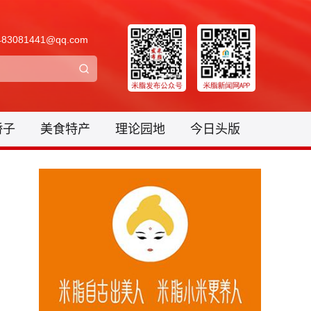
3081441@qq.com
骄子
美食特产
理论园地
今日头版