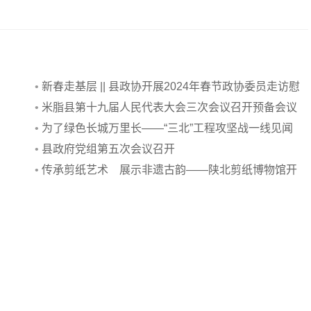
•
新春走基层 || 县政协开展2024年春节政协委员走访慰
问活动
•
米脂县第十九届人民代表大会三次会议召开预备会议
•
为了绿色长城万里长——“三北”工程攻坚战一线见闻
•
县政府党组第五次会议召开
•
传承剪纸艺术 展示非遗古韵——陕北剪纸博物馆开
馆侧记