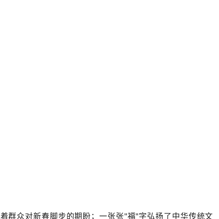
托着群众对新春脚步的期盼；
一张张"福"字
弘扬了中华传统文