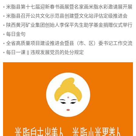
•
米脂县第十七届迎新春书画展暨名家画米脂水彩邀请展开展
•
米脂县召开公共文化示范县创建暨文化站评估定级推进会
•
陕西黄河矿业集团创始人李保平先生助学基金捐赠仪式举行
•
每日金句
•
全省高质量项目建设推进会暨县（市、区）委书记工作交流
会召开
•
每日一课 || 违规发展党员的处分规定