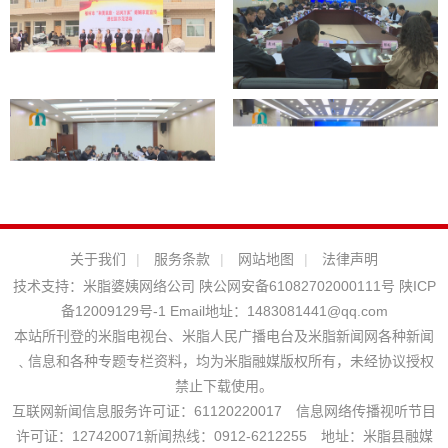
关于我们
|
服务条款
|
网站地图
|
法律声明
技术支持：
米脂婆姨网络公司
陕公网安备61082702000111号
陕ICP
备12009129号-1
Email地址：
1483081441@qq.com
本站所刊登的米脂电视台、米脂人民广播电台及米脂新闻网各种新闻
﹑信息和各种专题专栏资料，均为米脂融媒版权所有，未经协议授权
禁止下载使用。
互联网新闻信息服务许可证：61120220017 信息网络传播视听节目
许可证：127420071新闻热线：0912-6212255 地址：米脂县融媒