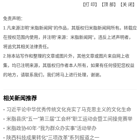
【
打 印
】【
顶 部
】【
关 闭
】
免责声明：
1.凡来源注明“米脂新闻网”的作品，其版权归米脂新闻网所有。转载应
在授权范围内使用，并注明“来源：米脂新闻网”。违反上述声明者，
将追究其相关法律责任。
2.除本站写作和整理的文章或图片外，其他文章或图片来自网上收
集，均已注明来源，其版权归作者本人所有，如果有任何侵犯您权益
的地方，请联系我们，我们将马上进行处理，谢谢。
相关新闻推荐
•
习近平论中华优秀传统文化充实了马克思主义的文化生命
•
米脂县庆“五一”第三届“工会杯”职工运动会暨工间操竞赛举
行
•
米脂政协40年·“我为群众办实事”活动举办
•
陕西科技成果转化“三项改革”系列报道之一