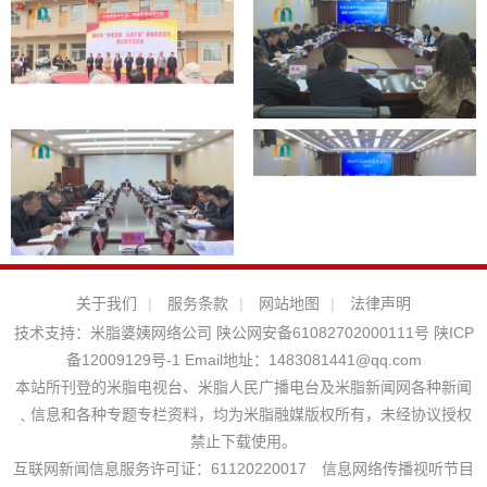
关于我们
|
服务条款
|
网站地图
|
法律声明
技术支持：
米脂婆姨网络公司
陕公网安备61082702000111号
陕ICP
备12009129号-1
Email地址：
1483081441@qq.com
本站所刊登的米脂电视台、米脂人民广播电台及米脂新闻网各种新闻
﹑信息和各种专题专栏资料，均为米脂融媒版权所有，未经协议授权
禁止下载使用。
互联网新闻信息服务许可证：61120220017 信息网络传播视听节目