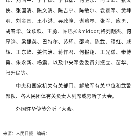
峰、刘国中、李干杰、李书磊、何卫东、何立峰、张又
侠、张国清、陈文清、陈吉宁、陈敏尔、袁家军、黄坤
明、刘金国、王小洪、吴政隆、谌贻琴、张军、应勇、
胡春华、沈跃跃、王勇、帕巴拉&middot;格列朗杰、何
厚铧、梁振英、巴特尔、苏辉、邵鸿、陈武、穆虹、咸
辉、王东峰、姜信治、蒋作君、何报翔、王光谦、秦博
勇、朱永新、杨震，以及中央军委委员刘振立、苗华、
张升民等。
中央和国家机关有关部门、解放军有关单位和武警
部队、各人民团体有关负责人列席或旁听了大会。
外国驻华使节旁听了大会。
来源：人民日报 编辑：