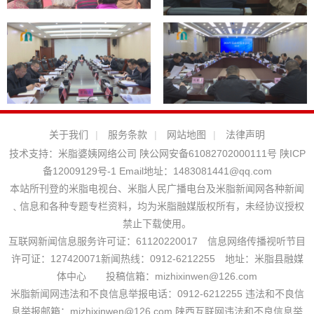
关于我们
|
服务条款
|
网站地图
|
法律声明
技术支持：
米脂婆姨网络公司
陕公网安备61082702000111号
陕ICP
备12009129号-1
Email地址：
1483081441@qq.com
本站所刊登的米脂电视台、米脂人民广播电台及米脂新闻网各种新闻
﹑信息和各种专题专栏资料，均为米脂融媒版权所有，未经协议授权
禁止下载使用。
互联网新闻信息服务许可证：61120220017 信息网络传播视听节目
许可证：127420071新闻热线：0912-6212255 地址：米脂县融媒
体中心 投稿信箱：mizhixinwen@126.com
米脂新闻网违法和不良信息举报电话：0912-6212255 违法和不良信
息举报邮箱：mizhixinwen@126.com 陕西互联网违法和不良信息举