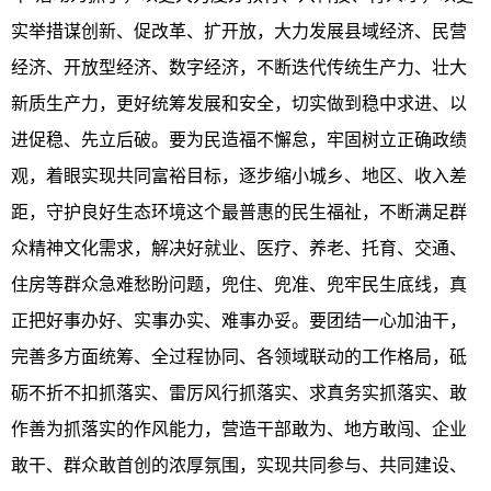
实举措谋创新、促改革、扩开放，大力发展县域经济、民营
经济、开放型经济、数字经济，不断迭代传统生产力、壮大
新质生产力，更好统筹发展和安全，切实做到稳中求进、以
进促稳、先立后破。要为民造福不懈怠，牢固树立正确政绩
观，着眼实现共同富裕目标，逐步缩小城乡、地区、收入差
距，守护良好生态环境这个最普惠的民生福祉，不断满足群
众精神文化需求，解决好就业、医疗、养老、托育、交通、
住房等群众急难愁盼问题，兜住、兜准、兜牢民生底线，真
正把好事办好、实事办实、难事办妥。要团结一心加油干，
完善多方面统筹、全过程协同、各领域联动的工作格局，砥
砺不折不扣抓落实、雷厉风行抓落实、求真务实抓落实、敢
作善为抓落实的作风能力，营造干部敢为、地方敢闯、企业
敢干、群众敢首创的浓厚氛围，实现共同参与、共同建设、