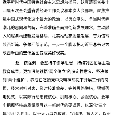
近平新时代中国特色社会主义思想为指导，认真落实省委十
四届五次全会暨省委经济工作会议和本次大会部署，聚焦推
进中国式现代化这个最大的政治，以勇立潮头、争当时代弄
潮儿的志向和气魄，完整准确全面贯彻新发展理念，主动融
入和服务构建新发展格局，扎实推动高质量发展，奋力谱写
陕西新篇、争做西部示范，一步一个脚印把习近平总书记为
陕西擘画的宏伟蓝图变成美好现实。
赵一德强调，要坚持不懈学思想，持续巩固拓展主题
教育成果，更加深刻领悟"两个确立"的决定性意义、坚决做
到"两个维护"，养成在吃透党中央精神前提下开展工作的习
惯，经常对标对表，及时校准偏差，完善思路举措，狠抓落
地见效，以实际行动忠诚核心、拥戴核心、紧跟核心。要牢
牢把握坚持高质量发展这一新时代的硬道理，以深化"三个
年"活动为抓手，以更大力度办教育、兴科技、育人才，以更