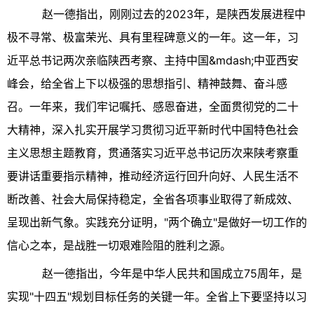
赵一德指出，刚刚过去的2023年，是陕西发展进程中
极不寻常、极富荣光、具有里程碑意义的一年。这一年，习
近平总书记两次亲临陕西考察、主持中国&mdash;中亚西安
峰会，给全省上下以极强的思想指引、精神鼓舞、奋斗感
召。一年来，我们牢记嘱托、感恩奋进，全面贯彻党的二十
大精神，深入扎实开展学习贯彻习近平新时代中国特色社会
主义思想主题教育，贯通落实习近平总书记历次来陕考察重
要讲话重要指示精神，推动经济运行回升向好、人民生活不
断改善、社会大局保持稳定，全省各项事业取得了新成效、
呈现出新气象。实践充分证明，"两个确立"是做好一切工作的
信心之本，是战胜一切艰难险阻的胜利之源。
赵一德指出，今年是中华人民共和国成立75周年，是
实现"十四五"规划目标任务的关键一年。全省上下要坚持以习