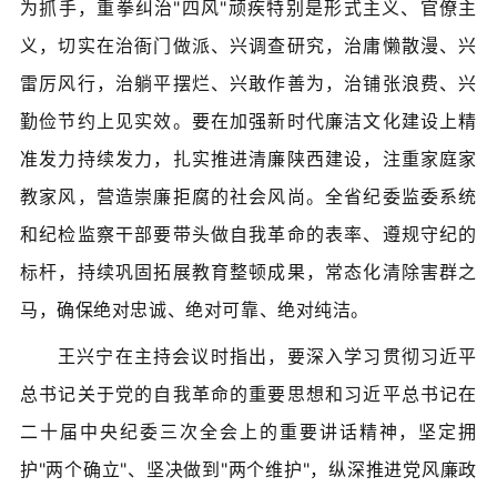
为抓手，重拳纠治"四风"顽疾特别是形式主义、官僚主
义，切实在治衙门做派、兴调查研究，治庸懒散漫、兴
雷厉风行，治躺平摆烂、兴敢作善为，治铺张浪费、兴
勤俭节约上见实效。要在加强新时代廉洁文化建设上精
准发力持续发力，扎实推进清廉陕西建设，注重家庭家
教家风，营造崇廉拒腐的社会风尚。全省纪委监委系统
和纪检监察干部要带头做自我革命的表率、遵规守纪的
标杆，持续巩固拓展教育整顿成果，常态化清除害群之
马，确保绝对忠诚、绝对可靠、绝对纯洁。
王兴宁在主持会议时指出，要深入学习贯彻习近平
总书记关于党的自我革命的重要思想和习近平总书记在
二十届中央纪委三次全会上的重要讲话精神，坚定拥
护"两个确立"、坚决做到"两个维护"，纵深推进党风廉政