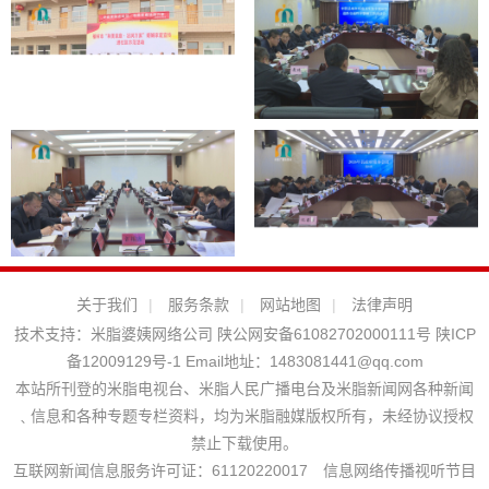
关于我们
|
服务条款
|
网站地图
|
法律声明
技术支持：
米脂婆姨网络公司
陕公网安备61082702000111号
陕ICP
备12009129号-1
Email地址：
1483081441@qq.com
本站所刊登的米脂电视台、米脂人民广播电台及米脂新闻网各种新闻
﹑信息和各种专题专栏资料，均为米脂融媒版权所有，未经协议授权
禁止下载使用。
互联网新闻信息服务许可证：61120220017 信息网络传播视听节目