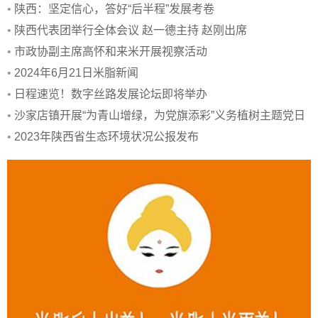
•
陕西：坚定信心，答好“后半程”发展考卷
•
陕西代表团举行全体会议 赵一德主持 赵刚出席
•
市政协副主席高怀和来米开展视察活动
•
2024年6月21日米脂新闻
•
日程速览！数字丝路发展论坛即将举办
•
沙家店镇开展“为青山增绿，为党旗添彩”义务植树主题党日
活动
•
2023年陕西省生态环境状况公报发布