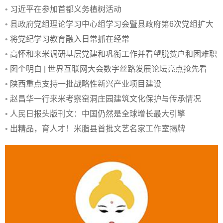
•
习近平在参加首都义务植树活动
•
县政府党组理论学习中心组学习会暨县政府第6次党组扩大
会议召开
•
将党纪学习教育融入日常抓在经常
•
高怀和来米调研基层党建和巩衔工作并看望脱贫户和困难职
工
•
图个明白 | 世界互联网大会数字丝路发展论坛亮点抢先看
•
陕西重点支持一批战略性新兴产业项目建设
•
赵昌华一行来米考察窑洞庄园建筑文化保护与传承情况
•
人民日报头版刊文：中国仍然是全球增长最大引擎
•
出精品，育人才！米脂县首批文艺名家工作室揭牌