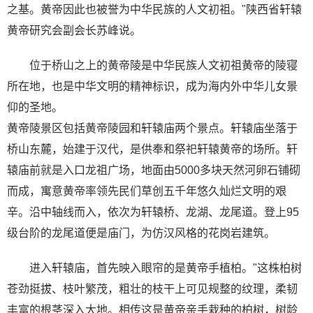
之基。黄帝因此也被誉为中华民族的人文初祖。"陕西省轩辕
黄帝研究会副会长苏峰说。
位于桥山之上的黄帝陵是中华民族人文初祖黄帝的陵寝
所在地，也是中华文明的精神标识，成为海内外中华儿女景
仰的圣地。
黄帝陵景区包括黄帝陵园和轩辕庙两个景点。轩辕庙坐落于
桥山东麓，始建于汉代，是供奉和祭祀轩辕黄帝的场所。轩
辕庙前就是入口龙祖广场，地面由5000多块天然河卵石铺砌
而成，寓意黄帝率领先民们草创五千年悠久灿烂文明的艰
辛。沿中轴线而入，依次为轩辕桥、龙湖、龙尾道。登上95
级台阶的龙尾道便是庙门，为仿汉风格的花岗岩建筑。
进入轩辕庙，首先映入眼帘的是黄帝手植柏。"这株柏树
苍劲挺拔、枝叶繁茂，粗壮的枝干上可见规整的纹理，柔韧
丰富的根茎深入大地。相传这是黄帝亲手栽种的柏树，树龄