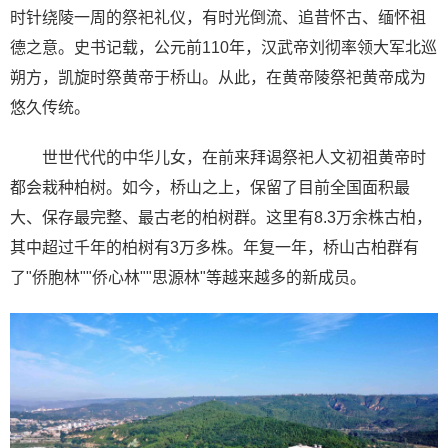
时针绕陵一周的祭祀礼仪，有时光倒流、追昔怀古、缅怀祖
德之意。史书记载，公元前110年，汉武帝刘彻率领大军北巡
朔方，凯旋时祭黄帝于桥山。从此，在黄帝陵祭祀黄帝成为
悠久传统。
世世代代的中华儿女，在前来拜谒祭祀人文初祖黄帝时
都会栽种柏树。如今，桥山之上，保留了目前全国面积最
大、保存最完整、最古老的柏树群。这里有8.3万余株古柏，
其中超过千年的柏树有3万多株。年复一年，桥山古柏群有
了"侨胞林""侨心林""思源林"等越来越多的新成员。