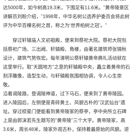
达5000年，如今树高19.3米，下围足有11.6米。"黄帝陵景区
讲解员刘盼介绍，"1998年，中华名树公选养护委员会将此树
评为中华百棵名树之首，称之为‘世界柏树之冠’。"
穿过轩辕庙人文初祖殿，便来到祭祀大院。祭祀大院包
括祭祀广场、三出阙、轩辕殿、角楼，由著名建筑师张锦秋
设计，建筑气势恢宏。每年清明公祭轩辕黄帝典礼活动就在
这里举行。取"天圆地方"之意的轩辕殿中央，矗立着黄帝的石
刻浮雕像，造型生动，与轩辕殿氛围相协调，令人心生崇
敬。
沿着谒陵路，登谒陵神道，过下马石，便来到了黄帝陵园。
进入陵园后，左侧便是青砖黄土、风貌古朴的"汉武仙台"遗
址。穿过棂星门便能看到黄帝陵冢的祭亭，亭中央所立石碑
上是由郭沫若先生题写的"黄帝陵"三个大字。黄帝陵冢，高
3.6米，周长48米，陵冢外观古朴，保持着最原始的风貌。逆