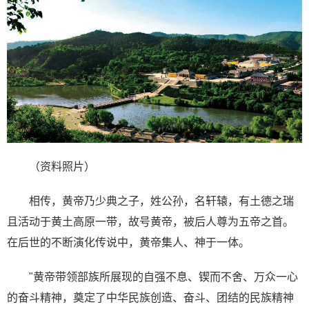
（资料照片）
相传，黄帝乃少典之子，姓公孙，名轩辕，有土德之瑞
且活动于黄土高原一带，故号黄帝，被后人尊为五帝之首。
在后世的不断演化传说中，黄帝集人、神于一体。
"黄帝带领部族所展现的自强不息、锲而不舍、万众一心
的奋斗精神，奠定了中华民族创造、奋斗、团结的民族精神