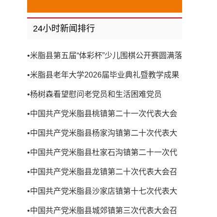
24小时新闻排行
•
米脂县第五届“体彩杯”少儿围棋公开赛圆满落
幕
•
米脂县老年大学2026届毕业典礼暨教学成果
展演圆满举行
•
杨树森看望慰问老党员和生活困难党员
•
中国共产党米脂县桃镇第二十一次代表大会
召开
•
中国共产党米脂县杨家沟镇第二十次代表大
会召开
•
中国共产党米脂县杜家石沟镇第二十一次代
表大会召开
•
中国共产党米脂县龙镇第二十次代表大会召
开
•
中国共产党米脂县沙家店镇第十七次代表大
会召开
•
中国共产党米脂县城郊镇第三次代表大会召