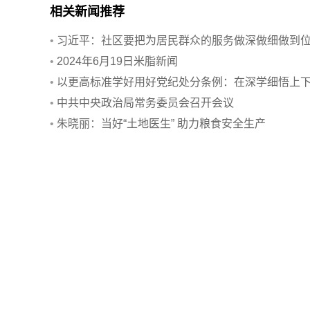
相关新闻推荐
•
习近平：社区要把为居民群众的服务做深做细做到
•
2024年6月19日米脂新闻
•
以更高标准学好用好党纪处分条例：在深学细悟上
功夫
•
中共中央政治局常务委员会召开会议
•
朱晓丽：当好“土地医生” 助力粮食安全生产