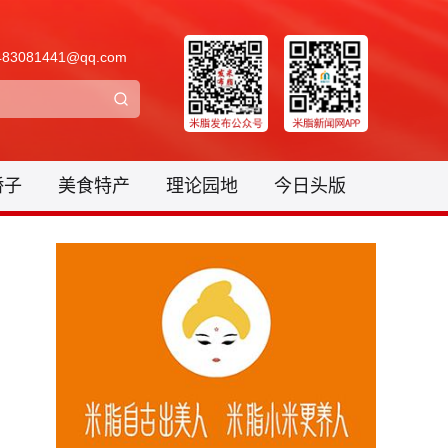
3081441@qq.com
骄子
美食特产
理论园地
今日头版