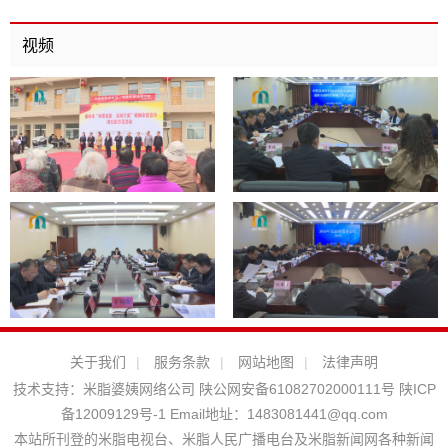
视频
关于我们
|
服务条款
|
网站地图
|
法律声明
技术支持：
米脂婆姨网络公司
陕公网安备61082702000111号
陕ICP
备12009129号-1
Email地址：
1483081441@qq.com
本站所刊登的米脂电视台、米脂人民广播电台及米脂新闻网各种新闻