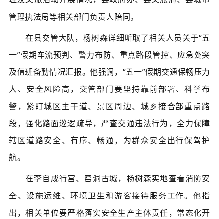
管理执法
局
等相关部门负责人陪同。
在县交管大队，杨树森详细听取了相关人员关于
“
五
一
”
假期车流预判、警力布防、重点路段管控、应急处突
及值班备勤情况汇报。他强调，
“
五一
”
假期交通保畅压力
大、安全风险高
，
交管部门要坚持靠前部署、科学布
警，紧盯城区主干道、景区周边、城乡接合部重点路
段，强化路面巡逻疏导，严查交通违法行为，全力保障
辖区道路安全、有序、畅通，为群众安全出行保驾护
航。
在李自成行宫、窑洞古城，杨树森实地查看消防安
全、设施运维、环境卫生和游客接待服务工作
。
他指
出，相关单位要严格落实安全生产主体责任，常态化开