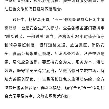
应急处置预案，规范游览流程、提升讲解服务质量，推
动红色文旅和假日经济深度融合。
调研中，杨树森强调，
“
五一
”
假期既是群众休闲出游
高峰期，也是安全生产关键期。全县各级各部门要树牢
“群众过节、干部过关”理念，严格落实24小时值班值守
和领导带班制度，紧盯道路交通、旅游景区、消防安
全、食品经营等重点领域，加密巡查检查、从严
整改
隐
患、强化应急备勤。要坚持安全为先、服务为本、活动
为媒，既守牢安全稳定底线，又做活假日文旅市场，持
续完善服务配套、丰富民俗和红色文旅活动供给，全方
位提升游客体验感和群众幸福感，确保全县
“
五一
”
假期社
会大局平稳有序、文旅市场繁荣向好。