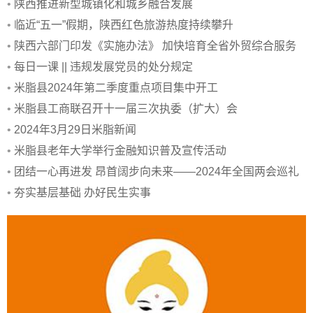
•
陕西推进新型城镇化和城乡融合发展
•
临近“五一”假期，陕西红色旅游热度持续攀升
•
陕西六部门印发《实施办法》 加快培育全省外贸综合服务
企业
•
每日一课 || 违规发展党员的处分规定
•
米脂县2024年第二季度重点项目集中开工
•
米脂县工商联召开十一届三次执委（扩大）会
•
2024年3月29日米脂新闻
•
米脂县老年大学举行金融知识普及宣传活动
•
团结一心再进发 昂首阔步向未来——2024年全国两会巡礼
•
夯实基层基础 办好民生实事