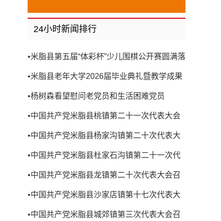
24小时新闻排行
•
米脂县第五届“体彩杯”少儿围棋公开赛圆满落
幕
•
米脂县老年大学2026届毕业典礼暨教学成果
展演圆满举行
•
杨树森看望慰问老党员和生活困难党员
•
中国共产党米脂县桃镇第二十一次代表大会
召开
•
中国共产党米脂县杨家沟镇第二十次代表大
会召开
•
中国共产党米脂县杜家石沟镇第二十一次代
表大会召开
•
中国共产党米脂县龙镇第二十次代表大会召
开
•
中国共产党米脂县沙家店镇第十七次代表大
会召开
•
中国共产党米脂县城郊镇第三次代表大会召