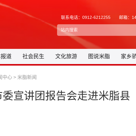
联系电话：0912-6212255
邮箱：148
体报道
社会民生
文化旅游
图说米脂
家乡
闻中心
>
米脂新闻
市委宣讲团报告会走进米脂县