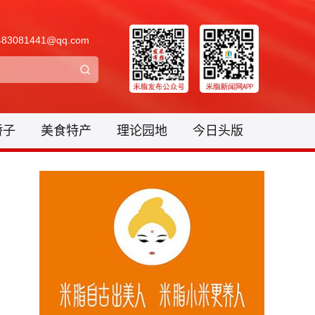
3081441@qq.com
骄子
美食特产
理论园地
今日头版