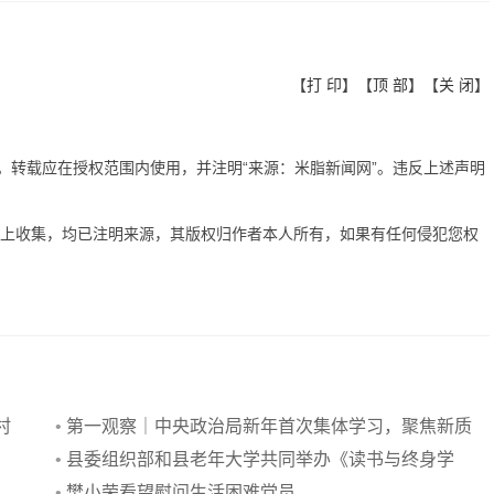
【
打 印
】【
顶 部
】【
关 闭
】
有。转载应在授权范围内使用，并注明“来源：米脂新闻网”。违反上述声明
网上收集，均已注明来源，其版权归作者本人所有，如果有任何侵犯您权
村
•
第一观察｜中央政治局新年首次集体学习，聚焦新质
生产力
•
县委组织部和县老年大学共同举办《读书与终身学
习》专题讲座
•
樊小荣看望慰问生活困难党员