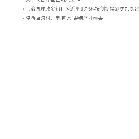
•
【治国理政金句】习近平论把科技创新摆到更加突
的位置
•
陕西南沟村：旱地“水”果结产业硕果