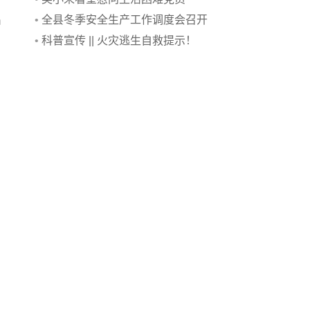
出
•
全县冬季安全生产工作调度会召开
•
科普宣传 || 火灾逃生自救提示！