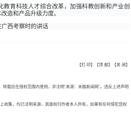
化教育科技人才综合改革，加强科教创新和产业创
术改造和产品升级力度。
日在广西考察时的讲话
【
打 印
】【
顶 部
】【
关 闭
】
有。转载应在授权范围内使用，并注明“来源：米脂新闻网”。违反上述声明
网上收集，均已注明来源，其版权归作者本人所有，如果有任何侵犯您权