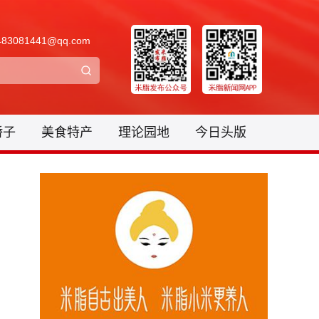
3081441@qq.com
骄子
美食特产
理论园地
今日头版