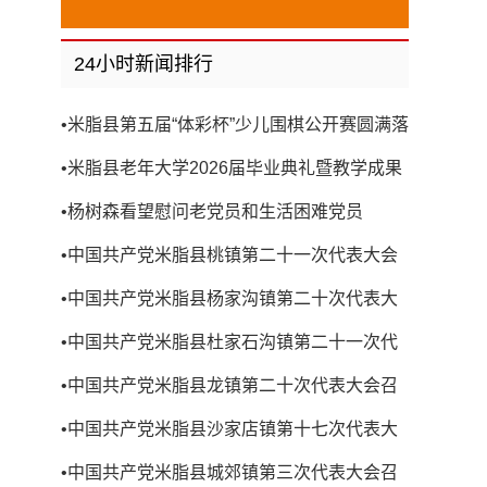
24小时新闻排行
•
米脂县第五届“体彩杯”少儿围棋公开赛圆满落
幕
•
米脂县老年大学2026届毕业典礼暨教学成果
展演圆满举行
•
杨树森看望慰问老党员和生活困难党员
•
中国共产党米脂县桃镇第二十一次代表大会
召开
•
中国共产党米脂县杨家沟镇第二十次代表大
会召开
•
中国共产党米脂县杜家石沟镇第二十一次代
表大会召开
•
中国共产党米脂县龙镇第二十次代表大会召
开
•
中国共产党米脂县沙家店镇第十七次代表大
会召开
•
中国共产党米脂县城郊镇第三次代表大会召