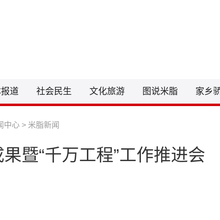
联系电话：0912-6212255
邮箱：148
体报道
社会民生
文化旅游
图说米脂
家乡
闻中心
>
米脂新闻
果暨“千万工程”工作推进会