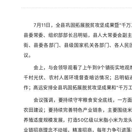
7月11日，全县巩固拓展脱贫攻坚成果暨"千
县委常委、组织部部长吕明韬，县人大常委会副
街、县委各部门、县级国家机关各部门、各人民
议。
会上，与会领导观看了上午到9个镇街实地观
千村光伏、农村人居环境督查暗访情况；吕明韬
作；高远安排全县巩固拓展脱贫攻坚成果和"千万工
会议强调，要持续守牢粮食安全底线，一方
农田建设；要持续完善特色产业链条，主要围绕
养殖适度规模发展，打造50亿级以米脂小米为龙
业链招商理念不动摇，精准招商，每年力争引进落