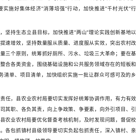
实施好集体经济"消薄培强"行动，加快推进"千村光伏"行
命，坚持生态立县目标，加快推进"两山"理论实践创新基地以
上提速增效，坚持数量服从质量、进度服从实效，突出农村改
减量三个原则，统筹抓好厕所、污水、垃圾三大革命；要在基
，整合各类资金，围绕基础设施和公共服务领域存在的短板和
任务清单、项目清单，加快组织实施一批让群众可感可及的乡
地责任，县农业农村局要切实发挥好统筹协调作用，有力有效
各司其职、各负其责，向上争政策、争要素，向外引项目、引
、县农业农村局要优化督查考核机制，及时发现问题，督促校
实。各包抓镇村县级领导要切实负起包抓责任，深入镇村、亲