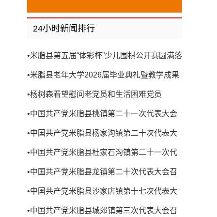
24小时新闻排行
•
米脂县第五届“体彩杯”少儿围棋公开赛圆满落
幕
•
米脂县老年大学2026届毕业典礼暨教学成果
展演圆满举行
•
杨树森看望慰问老党员和生活困难党员
•
中国共产党米脂县桃镇第二十一次代表大会
召开
•
中国共产党米脂县杨家沟镇第二十次代表大
会召开
•
中国共产党米脂县杜家石沟镇第二十一次代
表大会召开
•
中国共产党米脂县龙镇第二十次代表大会召
开
•
中国共产党米脂县沙家店镇第十七次代表大
会召开
•
中国共产党米脂县城郊镇第三次代表大会召