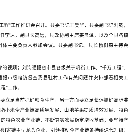
万工程"工作推进会召开。县委书记王曼华，县委副书记刘钧，
主任李达，副县长
高远，
县政协副主席姜良泽，以及全县各镇
团体主要负责人参加会议。县委副书记、县长杨树森主持会
摩的视频；刘钧通报省市县各级关于巩衔工作、"千万工程"、
通报市级暗访督查我县驻村工作有关问题并安排部署相关工
程"工作。
面要立足当前抓好粮食生产，另一方面要立足长远抓好高标准
米脂小米全产业链高质量发展、山地苹果提质增效发展、特色
头的特色农业产业链，不断夯实农民稳定增收基础；要坚持产
地1家链主型龙头企业，引领推动全产业链条持续迭代升级；