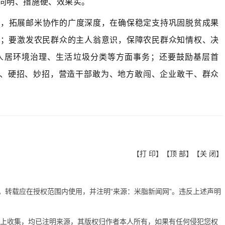
向明、措施硬、效果实。
度，拓展邮米协作的广度深度，在确保稳定支持巩固脱贫成果
展；要激发农民群众的主人翁意识，保障农民群众知情权、决
人居环境治理、生活垃圾分类等方面事务；还要鼓励基层首
招、硬招、妙招，营造干部敢为、地方敢闯、企业敢干、群众
【
打 印
】【
顶 部
】【
关 闭
】
有。转载应在授权范围内使用，并注明“来源：米脂新闻网”。违反上述声明
网上收集，均已注明来源，其版权归作者本人所有，如果有任何侵犯您权