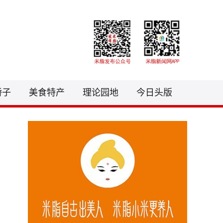
3081441@qq.com
骄子
美食特产
理论园地
今日头版