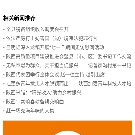
相关新闻推荐
•
全县税费组织收入调度会召开
•
依法严厉打击妨害国（边）境违法犯罪行为
•
吕明韬深入龙镇开展“七一＂期间走访慰问活动
•
陕西高质量项目建设推进会暨县（市、区）委书记工作交流
会侧记
•
无私奉献为群众，实干担当促振兴——记善家沟村第一书记
申爱红
•
陕西代表团举行全体会议 赵一德主持 赵刚出席
•
让更多青年拔尖人才脱颖而出——陕西加强青年科技人才培
养
•
陕西米脂：“阳光收入”助力乡村振兴
•
陕西：奏响春耕备耕交响曲
•
赶一场充满年味的大集