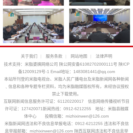
关于我们
|
服务条款
|
网站地图
|
法律声明
技术支持：
米脂婆姨网络公司
陕公网安备61082702000111号
陕ICP
备12009129号-1
Email地址：
1483081441@qq.com
本站所刊登的米脂电视台、米脂人民广播电台及米脂新闻网各种新闻
﹑信息和各种专题专栏资料，均为米脂融媒版权所有，未经协议授权
禁止下载使用。
互联网新闻信息服务许可证：61120220017 信息网络传播视听节目
许可证：127420071新闻热线：0912-6212255 地址：米脂县融媒
体中心 投稿信箱：mizhixinwen@126.com
米脂新闻网违法和不良信息举报电话：0912-6212255 违法和不良信
息举报邮箱：mizhixinwen@126.com 陕西互联网违法和不良信息举